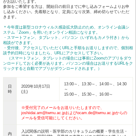
がお話いたします。
参加をご希望する方は、開始日の前日までに申し込みフォームよりお申
し込みください。先着順となり、定員になり次第、締め切らせていただ
きます。
＊今年度は新型コロナウィルス感染拡大防止のため、オンライン会議シ
ステム「Zoom」を用いたオンライン相談になります。
・スマートフォン、タブレット、パソコン（いずれもカメラ付き）から
相談ができます。
・受付後、アクセスしていただくURLと手順をお送りしますので、個別相
談予約日時になりましたら、URLにアクセスして下さい。
（スマートフォン、タブレットの場合には事前にZoomのアプリをダウ
ンロードしておく必要があります。パソコンの場合はお送りするURLをク
リックすると自動でアプリがダウンロードされます。）
13:00～、13:30～、14:00～、14:30
日
2020年10月17日
～
時
(土)
15:00～、15:30～、16:00～
※受付完了のメールをお送りいたしますので、
joshiidai.am@twmu.ac.jpおよびocam.de@twmu.ac.jpからの
メールを受信可能にしてください。
入試関係の説明・医学部のカリキュラムの概要・学生生活・
内