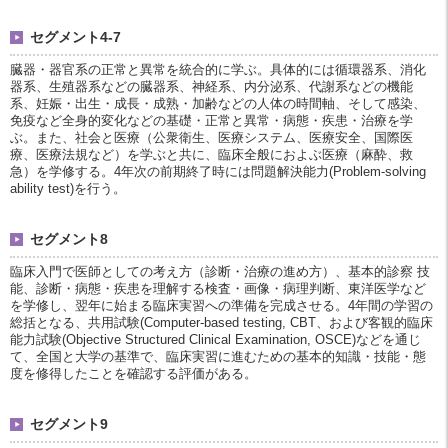
セグメント4-7
臓器・器官系の正常と異常を統合的に学ぶ。具体的には循環器系、消化
器系、生殖器系などの臓器系、神経系、内分泌系、代謝系などの機能
系、妊娠・出生・成長・成熟・加齢などの人体の時間軸、そして感染、
免疫など全身的変化などの基礎・正常と異常・病態・疾患・治療を学
ぶ。また、社会と医療（公衆衛生、医療システム、医療安全、国際医
療、医療法規など）を学ぶと共に、臨床全般におよぶ医療（麻酔、救
急）を学修する。4年次の前期終了時には問題解決能力(Problem-solving
ability test)を行う。
セグメント8
臨床入門で医師としての考え方（診断・治療の進め方）、基本的診察 技
能、診断・病態・疾患を理解する検査・画像・病理判断、東洋医学など
を学修し、翌年に始まる臨床実習への準備を完成させる。4年間の学習の
総括となる、共用試験(Computer-based testing, CBT、および客観的臨床
能力試験(Objective Structured Clinical Examination, OSCE)などを通じ
て、全国と大学の基準で、臨床実習に進むための基本的知識・技能・態
度を修得したことを確認する評価がある。
セグメント9