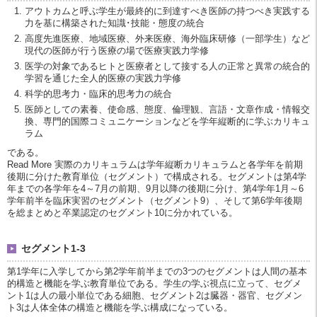
アウトカムと呼ぶ学生が最終的に到達すべき医師の持つべき実践する
力を基に構築された知識･技能・態度の統合
高度先進医療、地域医療、外来医療、海外臨床研修（一部学生）など
現代の医師が行う医療の場で医療実践力学修
医学の対象であるヒトと医療者として接する人の正常と異常の統合的
学習を通じた全人的医療の実践力学修
科学的思考力・臨床的思考力の統合
医師としての素養、使命感、態度、倫理観、言語・文章作成・情報交
換、専門的国際コミュニケーションなどを学年縦断的に学ぶカリキュ
ラム
である。
Read More 実際のカリキュラムは学年縦断カリキュラムと各学年を前期
後期に分けた教育単位（セグメント）で構成される。セグメントは第4学
年までの各学年を4～7月の前期、9月以降の後期に分け、第4学年1月～6
学年前半を臨床実習のセグメント（セグメント9）、そして第6学年後期
を総まとめと卒業認定のセグメント10に分かれている。
セグメント1-3
第1学年に入学してから第2学年前半までの3つのセグメントは人間の基本
的構造と機能を学ぶ教育単位である。学生の学ぶ視点に立って、セグメ
ント1は人の最小単位である細胞、セグメント2は臓器・器官、セグメン
ト3は人体全体の構造と機能を学ぶ構成になっている。