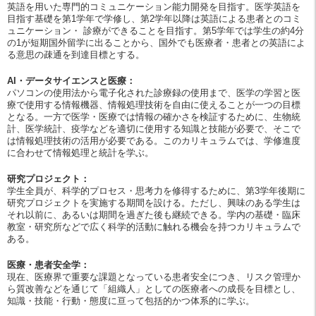
英語を用いた専門的コミュニケーション能力開発を目指す。医学英語を
目指す基礎を第1学年で学修し、第2学年以降は英語による患者とのコミ
ュニケーション・ 診療ができることを目指す。第5学年では学生の約4分
の1が短期国外留学に出ることから、国外でも医療者・患者との英語によ
る意思の疎通を到達目標とする。
AI・データサイエンスと医療：
パソコンの使用法から電子化された診療録の使用まで、医学の学習と医
療で使用する情報機器、情報処理技術を自由に使えることが一つの目標
となる。一方で医学・医療では情報の確かさを検証するために、生物統
計、医学統計、疫学などを適切に使用する知識と技能が必要で、そこで
は情報処理技術の活用が必要である。このカリキュラムでは、学修進度
に合わせて情報処理と統計を学ぶ。
研究プロジェクト：
学生全員が、科学的プロセス・思考力を修得するために、第3学年後期に
研究プロジェクトを実施する期間を設ける。ただし、興味のある学生は
それ以前に、あるいは期間を過ぎた後も継続できる。学内の基礎・臨床
教室・研究所などで広く科学的活動に触れる機会を持つカリキュラムで
ある。
医療・患者安全学：
現在、医療界で重要な課題となっている患者安全につき、リスク管理か
ら質改善などを通じて「組織人」としての医療者への成長を目標とし、
知識・技能・行動・態度に亘って包括的かつ体系的に学ぶ。