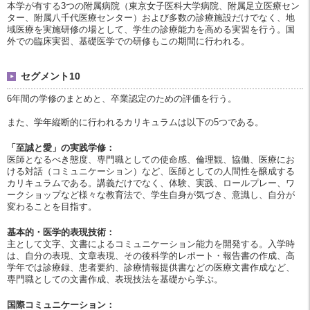
本学が有する3つの附属病院（東京女子医科大学病院、附属足立医療セン
ター、附属八千代医療センター）および多数の診療施設だけでなく、地
域医療を実施研修の場として、学生の診療能力を高める実習を行う。国
外での臨床実習、基礎医学での研修もこの期間に行われる。
セグメント10
6年間の学修のまとめと、卒業認定のための評価を行う。
また、学年縦断的に行われるカリキュラムは以下の5つである。
「至誠と愛」の実践学修：
医師となるべき態度、専門職としての使命感、倫理観、協働、医療にお
ける対話（コミュニケーション）など、医師としての人間性を醸成する
カリキュラムである。講義だけでなく、体験、実践、ロールプレー、ワ
ークショップなど様々な教育法で、学生自身が気づき、意識し、自分が
変わることを目指す。
基本的・医学的表現技術：
主として文字、文書によるコミュニケーション能力を開発する。入学時
は、自分の表現、文章表現、その後科学的レポート・報告書の作成、高
学年では診療録、患者要約、診療情報提供書などの医療文書作成など、
専門職としての文書作成、表現技法を基礎から学ぶ。
国際コミュニケーション：