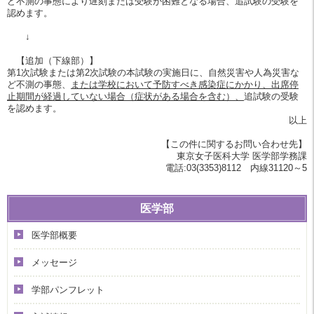
ど不測の事態により遅刻または受験が困難となる場合、追試験の受験を
認めます。
↓
【追加（下線部）】
第1次試験または第2次試験の本試験の実施日に、自然災害や人為災害な
ど不測の事態、
または
学校において予防すべき感染症にかかり、出席停
止期間が経過していない場合（症状がある場合を含む）、
追試験の受験
を認めます。
以上
【この件に関するお問い合わせ先】
東京女子医科大学 医学部学務課
電話:03(3353)8112 内線31120～5
医学部
医学部概要
メッセージ
学部パンフレット