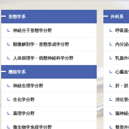
形態学系
外科系
神経分子形態学分野
呼吸器
顕微解剖学・形態形成学分野
内分泌
人体病理学・病態神経科学分野
乳腺外
機能学系
心臓血
神経生理学分野
肝・胆
生化学分野
消化管
薬理学分野
脳神経
微生物学免疫学分野
整形外