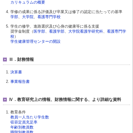
カリキュラムの概要
学修の成果に係る評価及び卒業又は修了の認定に当たっての基準
学部
、
大学院
、
看護専門学校
学生の修学、進路選択及び心身の健康等に係る支援
奨学金制度（
医学部
、
看護学部
、
大学院看護学研究科
、
看護専門学
校
）
学生健康管理センターの開設
Ⅲ．財務情報
決算書
事業報告書
Ⅳ．教育研究上の情報、財務情報に関する、より詳細な資料
教育条件
教員一人当たり学生数
収容定員充足率
年齢別教員数
職階別教員数