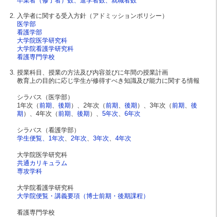
卒業者（修了者）数、進学者数、就職者数
入学者に関する受入方針（アドミッションポリシー）
医学部
看護学部
大学院医学研究科
大学院看護学研究科
看護専門学校
授業科目、授業の方法及び内容並びに年間の授業計画
教育上の目的に応じ学生が修得すべき知識及び能力に関する情報
シラバス（医学部）
1年次（
前期
、
後期
）、2年次（
前期
、
後期
）、3年次（
前期
、
後
期
）、4年次（
前期
、
後期
）、
5年次
、
6年次
シラバス（看護学部）
学生便覧、
1年次
、
2年次
、
3年次
、
4年次
大学院医学研究科
共通カリキュラム
専攻学科
大学院看護学研究科
大学院便覧・講義要項（博士前期・後期課程）
看護専門学校