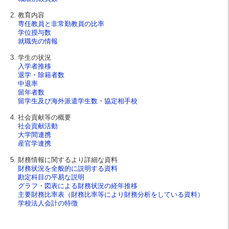
教育内容
専任教員と非常勤教員の比率
学位授与数
就職先の情報
学生の状況
入学者推移
退学・除籍者数
中退率
留年者数
留学生及び海外派遣学生数・協定相手校
社会貢献等の概要
社会貢献活動
大学間連携
産官学連携
財務情報に関するより詳細な資料
財務状況を全般的に説明する資料
勘定科目の平易な説明
グラフ・図表による財務状況の経年推移
主要財務比率表（財務比率等により財務分析をしている資料）
学校法人会計の特徴