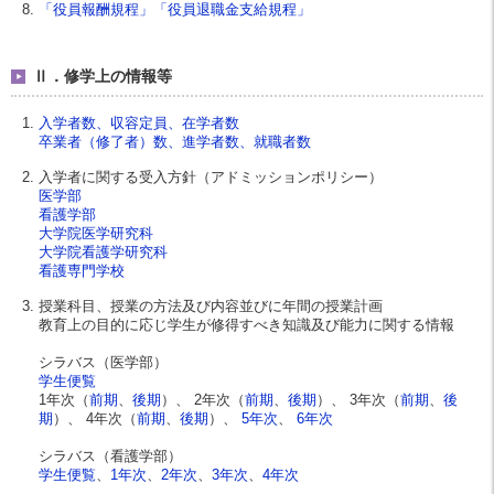
「役員報酬規程」「役員退職金支給規程」
Ⅱ．修学上の情報等
入学者数、収容定員、在学者数
卒業者（修了者）数、進学者数、就職者数
入学者に関する受入方針（アドミッションポリシー）
医学部
看護学部
大学院医学研究科
大学院看護学研究科
看護専門学校
授業科目、授業の方法及び内容並びに年間の授業計画
教育上の目的に応じ学生が修得すべき知識及び能力に関する情報
シラバス（医学部）
学生便覧
1年次（
前期
、
後期
）、 2年次（
前期
、
後期
）、 3年次（
前期
、
後
期
）、 4年次（
前期
、
後期
）、
5年次
、
6年次
シラバス（看護学部）
学生便覧
、
1年次
、
2年次
、
3年次
、
4年次