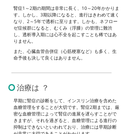
腎症1～2期の期間は非常に長く、10～20年かかりま
す。しかし、3期以降になると、進行はきわめて速く
なり、2～5年で透析に至ります。しかも、ネフロー
ゼ症候群になると、むくみ（浮腫）の管理に難渋
し、透析導入期には心不全を起こすことも稀ではあ
りません。
また、心臓血管合併症（心筋梗塞など）も多く、生
命予後も決して良くはありません。
治療は ？
早期に腎症の診断をして、インスリン治療を含めた
血糖管理をすることが大切です。腎症2期までは、厳
密な血糖管理によって腎症の進展を遅らすことがで
きますが、それを過ぎると、血糖管理による進行の
抑制はできないといわれており、治療には早期診断
が非常に大切であることがわかります。