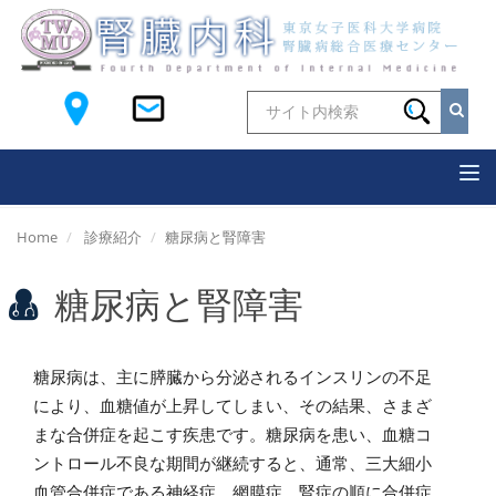
Tog
nav
Home
診療紹介
糖尿病と腎障害
糖尿病と腎障害
糖尿病は、主に膵臓から分泌されるインスリンの不足
により、血糖値が上昇してしまい、その結果、さまざ
まな合併症を起こす疾患です。糖尿病を患い、血糖コ
ントロール不良な期間が継続すると、通常、三大細小
血管合併症である神経症、網膜症、腎症の順に合併症