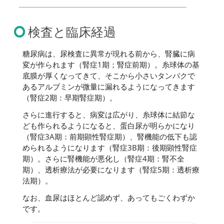
検査と臨床経過
糖尿病は、尿検査に異常が現れる前から、腎臓に病
変が作られます（腎症1期；腎症前期）。糸球体の基
底膜が厚くなってきて、そこから小さいタンパクで
あるアルブミンが微量に漏れるようになってきます
（腎症2期：早期腎症期）。
さらに進行すると、病変は広がり、糸球体に結節な
ども作られるようになると、蛋白尿が明らかになり
（腎症3A期：前期顕性腎症期）、腎機能の低下も認
められるようになります（腎症3B期：後期顕性腎症
期）。さらに腎機能が悪化し（腎症4期：腎不全
期）、透析療法が必要になります（腎症5期：透析療
法期）。
なお、血尿はほとんど認めず、あってもごくわずか
です。