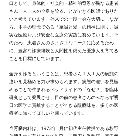
口として、身体的・社会的・精神的背景が異なる患者
さん一人一人の全身を診ることができる医師でありた
いと考えています。外来での一期一会を大切にしなが
ら、本学の理念である「至誠と愛」の精神に則り、誠
実な医療および安全な医療の実践に努めています。そ
のため、患者さんのさまざまなニーズに応えるため
に、豊富な診療経験と人間性を備えた医療人を育てる
ことを目標にしています。
全身を診るということは、患者さん１人１人の病態の
違いを見極める力が求められます。病態の違いを見極
めることで生まれるベッドサイドの「なぜ？」を臨床
研究として発展させ、目の前の患者さんのみならず明
日の医学に貢献することができる醍醐味を、多くの医
療者に知ってほしいと願っています。
当腎臓内科は、1973年1月に初代主任教授である杉野
信博先生が着任されて以降、二瓶宏名誉教授・新田孝