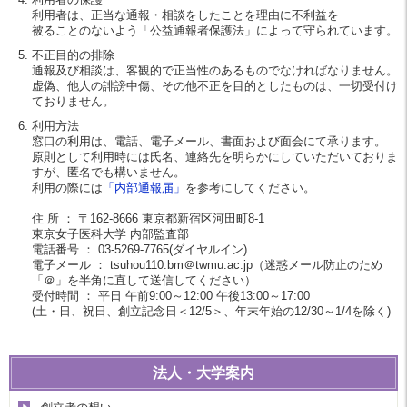
利用者は、正当な通報・相談をしたことを理由に不利益を
被ることのないよう「公益通報者保護法」によって守られています。
不正目的の排除
通報及び相談は、客観的で正当性のあるものでなければなりません。
虚偽、他人の誹謗中傷、その他不正を目的としたものは、一切受付け
ておりません。
利用方法
窓口の利用は、電話、電子メール、書面および面会にて承ります。
原則として利用時には氏名、連絡先を明らかにしていただいておりま
すが、匿名でも構いません。
利用の際には
「内部通報届」
を参考にしてください。
住 所 ： 〒162-8666 東京都新宿区河田町8-1
東京女子医科大学 内部監査部
電話番号 ： 03-5269-7765(ダイヤルイン)
電子メール ： tsuhou110.bm＠twmu.ac.jp（迷惑メール防止のため
「＠」を半角に直して送信してください）
受付時間 ： 平日 午前9:00～12:00 午後13:00～17:00
(土・日、祝日、創立記念日＜12/5＞、年末年始の12/30～1/4を除く)
法人・大学案内