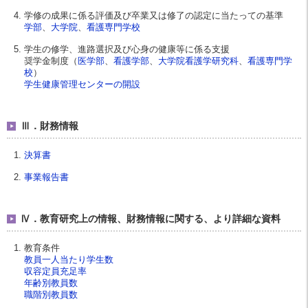
学修の成果に係る評価及び卒業又は修了の認定に当たっての基準
学部
、
大学院
、
看護専門学校
学生の修学、進路選択及び心身の健康等に係る支援
奨学金制度（
医学部
、
看護学部
、
大学院看護学研究科
、
看護専門学
校
）
学生健康管理センターの開設
Ⅲ．財務情報
決算書
事業報告書
Ⅳ．教育研究上の情報、財務情報に関する、より詳細な資料
教育条件
教員一人当たり学生数
収容定員充足率
年齢別教員数
職階別教員数