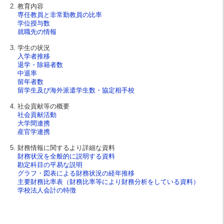
教育内容
専任教員と非常勤教員の比率
学位授与数
就職先の情報
学生の状況
入学者推移
退学・除籍者数
中退率
留年者数
留学生及び海外派遣学生数・協定相手校
社会貢献等の概要
社会貢献活動
大学間連携
産官学連携
財務情報に関するより詳細な資料
財務状況を全般的に説明する資料
勘定科目の平易な説明
グラフ・図表による財務状況の経年推移
主要財務比率表（財務比率等により財務分析をしている資料）
学校法人会計の特徴