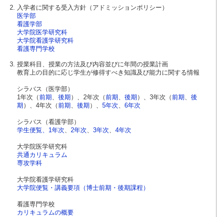
入学者に関する受入方針（アドミッションポリシー）
医学部
看護学部
大学院医学研究科
大学院看護学研究科
看護専門学校
授業科目、授業の方法及び内容並びに年間の授業計画
教育上の目的に応じ学生が修得すべき知識及び能力に関する情報
シラバス（医学部）
1年次（
前期
、
後期
）、2年次（
前期
、
後期
）、3年次（
前期
、
後
期
）、4年次（
前期
、
後期
）、
5年次
、
6年次
シラバス（看護学部）
学生便覧、
1年次
、
2年次
、
3年次
、
4年次
大学院医学研究科
共通カリキュラム
専攻学科
大学院看護学研究科
大学院便覧・講義要項（博士前期・後期課程）
看護専門学校
カリキュラムの概要