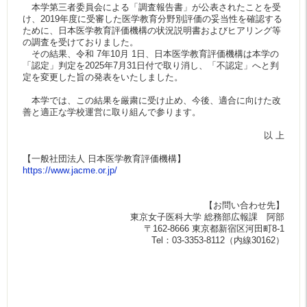
本学第三者委員会による「調査報告書」が公表されたことを受
け、2019年度に受審した医学教育分野別評価の妥当性を確認する
ために、日本医学教育評価機構の状況説明書およびヒアリング等
の調査を受けておりました。
その結果、令和 7年10月 1日、日本医学教育評価機構は本学の
「認定」判定を2025年7月31日付で取り消し、「不認定」へと判
定を変更した旨の発表をいたしました。
本学では、この結果を厳粛に受け止め、今後、適合に向けた改
善と適正な学校運営に取り組んで参ります。
以 上
【一般社団法人 日本医学教育評価機構】
https://www.jacme.or.jp/
【お問い合わせ先】
東京女子医科大学 総務部広報課 阿部
〒162-8666 東京都新宿区河田町8-1
Tel：03-3353-8112（内線30162）