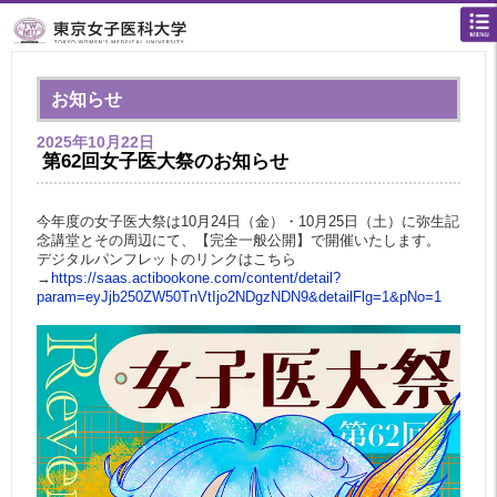
お知らせ
2025年10月22日
第62回女子医大祭のお知らせ
今年度の女子医大祭は10月24日（金）・10月25日（土）に弥生記
念講堂とその周辺にて、【完全一般公開】で開催いたします。
デジタルパンフレットのリンクはこちら
→
https://saas.actibookone.com/content/detail?
param=eyJjb250ZW50TnVtIjo2NDgzNDN9&detailFlg=1&pNo=1