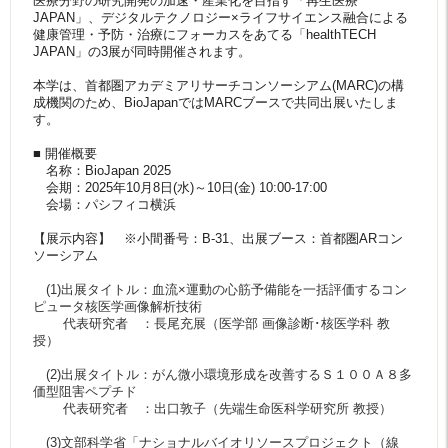
医療分野の研究開発の加速・産業化を目指す「
再生医療
JAPAN」、
デジタルテクノロジー×ライフサイエンス融合による
健康管理・
予防・治療にフォーカスをあてる「healthTECH
JAPAN」の3展が同時開催されます。
本学は、首都圏アカデミアリサーチコンソーシアム(MARC)
の構
成機関のため、
BioJapanではMARCブースで共同出展いたしま
す。
■ 開催概要
名称：BioJapan 2025
会期：2025年10月8日(水)～10日(金) 10:00-17:00
会場：パシフィコ横浜
【展示内容】 ※⼩間番号：B-31、出展ブース：首都圏ARコン
ソーシアム
(1)出展タイトル：血流×運動の心筋予備能を一括評価するコン
ピュータ核医学画像解析技術
代表研究者 ：長尾充展（医学部 画像診断･核医学科 教
授）
(2)出展タイトル：がん微小環境形成を改善するＳ１００Ａ８多
価型阻害ペプチド
代表研究者 ：出口敦子（先端生命医科学研究所 教授）
(3)文部科学省「ナショナルバイオリソースプロジェクト（線