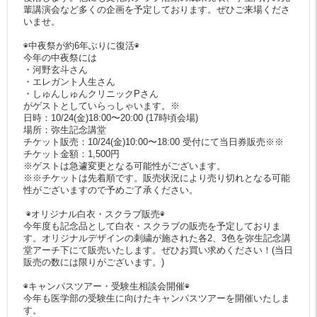
輩講演会など多くの企画を予定しております。ぜひご来場くださ
いませ。
◉中夜祭が約6年ぶりに復活◉
今年の中夜祭には
・河野玄斗さん
・エレガント人生さん
・しゅんしゅんクリニックPさん
がゲストとしていらっしゃいます。※
日時：10/24(金)18:00〜20:00 (17時頃会場)
場所：弥生記念講堂
チケット販売：10/24(金)10:00〜18:00 受付にて当日券販売※※
チケット金額：1,500円
※ゲストは急遽変更となる可能性がございます。
※※チケットは先着順です。販売状況により売り切れとなる可能
性がございますので予めご了承ください。
◉オリジナル白衣・スクラブ販売◉
今年度も記念品として白衣・スクラブの販売を予定しておりま
す。オリジナルデザインの刺繍が施された各2、3色を弥生記念講
堂アーチ下にて販売いたします。ぜひお買い求めください！(当日
販売の数には限りがございます。)
◉キャンパスツアー・受験生相談会開催◉
今年も医学部の受験生に向けたキャンパスツアーを開催いたしま
す。