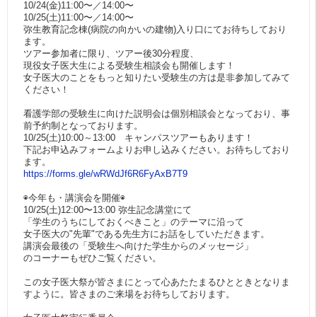
10/24(金)11:00〜／14:00〜
10/25(土)11:00〜／14:00〜
弥生教育記念棟(病院の向かいの建物)入り口にてお待ちしており
ます。
ツアー参加者に限り、ツアー後30分程度、
現役女子医大生による受験生相談会も開催します！
女子医大のことをもっと知りたい受験生の方は是非参加してみて
ください！
看護学部の受験生に向けた説明会は個別相談会となっており、事
前予約制となっております。
10/25(土)10:00～13:00 キャンパスツアーもあります！
下記お申込みフォームよりお申し込みください。お待ちしており
ます。
https://forms.gle/wRWdJf6R6FyAxB7T9
◉今年も・講演会を開催◉
10/25(土)12:00〜13:00 弥生記念講堂にて
「学生のうちにしておくべきこと」のテーマに沿って
女子医大の"先輩"である先生方にお話をしていただきます。
講演会最後の「受験生へ向けた学生からのメッセージ」
のコーナーもぜひご覧ください。
この女子医大祭が皆さまにとって心あたたまるひとときとなりま
すように。皆さまのご来場をお待ちしております。