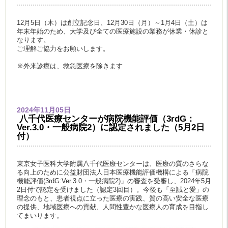
12
月5
日（木）は創立記念日、
12
月
30
日（月）～
1
月
4
日（土）は
年末年始のため、大学及び全ての医療施設の業務が休業・休診と
なります。
ご理解ご協力をお願いします。
※
外来診療は、救急医療を除きます
2024年11月05日
八千代医療センターが病院機能評価（3rdG：
Ver.3.0・一般病院2）に認定されました（5月2日
付）
東京女子医科大学附属八千代医療センターは、医療の質のさらな
る向上のために公益財団法人日本医療機能評価機構による「病院
機能評価(3rdG:Ver.3.0・一般病院2)」の審査を受審し、2024年5月
2日付で認定を受けました（認定3回目）。今後も「至誠と愛」の
理念のもと、患者視点に立った医療の実践、質の高い安全な医療
の提供、地域医療への貢献、人間性豊かな医療人の育成を目指し
てまいります。