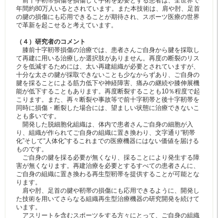
前十字靭帯損傷を損傷して手術を必要とする患者は、全世界で
年間約80万人いるとされています。また本技術は、肩や肘、足首
の腱の損傷にも応用できることが期待され、スポーツ医療の世界
で革新を起こせると考えています。
（４）研究者のコメント
膝前十字靭帯損傷の治療では、患者さんご自身から腱を採取し
て再建に用いる治療しか選択肢がありません。再度の断裂のリス
クを低減するためには、太い再建組織が必要とされていますが、
十分な太さの腱が採取できないことも少なからずあり、ご自身の
腱を採ることによる筋力低下や神経障害、痛みの継続や膝伸展機
能が低下することもあります。再度断裂することも10％程度で起
こります。また、再々断裂や事故等で前十字靭帯と後十字靭帯を
同時に損傷・断裂した場合には、望ましい状態に治療できないこ
とも多いです。
開発した脱細胞化組織は、体内で患者さんご自身の細胞が入
り、組織が作られてご自身の組織に置き換わり、文字通り“靭帯
化”そして“人体化”するこれまでの医療機器にはない価値を届ける
ものです。
ご自身の腱を採る必要が無くなり、採ることにより発生する障
害が無くなります。再建治療を必要とするすべての患者さんに、
ご自身の組織に置き換わる再生型靭帯を提供することが可能とな
ります。
肩や肘、足首の腱や靭帯の損傷にも応用できるように、開発し
た技術を用いてさらなる組織再生型治療機器の研究開発を続けて
います。
アスリートを含むスポーツをする方々にとって、ご自身の組織