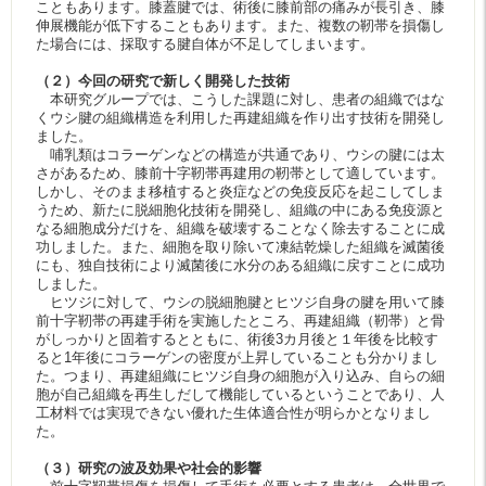
こともあります。膝蓋腱では、術後に膝前部の痛みが長引き、膝
伸展機能が低下することもあります。また、複数の靭帯を損傷し
た場合には、採取する腱自体が不足してしまいます。
（２）今回の研究で新しく開発した技術
本研究グループでは、こうした課題に対し、患者の組織ではな
くウシ腱の組織構造を利用した再建組織を作り出す技術を開発し
ました。
哺乳類はコラーゲンなどの構造が共通であり、ウシの腱には太
さがあるため、膝前十字靭帯再建用の靭帯として適しています。
しかし、そのまま移植すると炎症などの免疫反応を起こしてしま
うため、新たに脱細胞化技術を開発し、組織の中にある免疫源と
なる細胞成分だけを、組織を破壊することなく除去することに成
功しました。また、細胞を取り除いて凍結乾燥した組織を滅菌後
にも、独自技術により滅菌後に水分のある組織に戻すことに成功
しました。
ヒツジに対して、ウシの脱細胞腱とヒツジ自身の腱を用いて膝
前十字靭帯の再建手術を実施したところ、再建組織（靭帯）と骨
がしっかりと固着するとともに、術後3カ月後と１年後を比較す
ると1年後にコラーゲンの密度が上昇していることも分かりまし
た。つまり、再建組織にヒツジ自身の細胞が入り込み、自らの細
胞が自己組織を再生しだして機能しているということであり、人
工材料では実現できない優れた生体適合性が明らかとなりまし
た。
（３）研究の波及効果や社会的影響