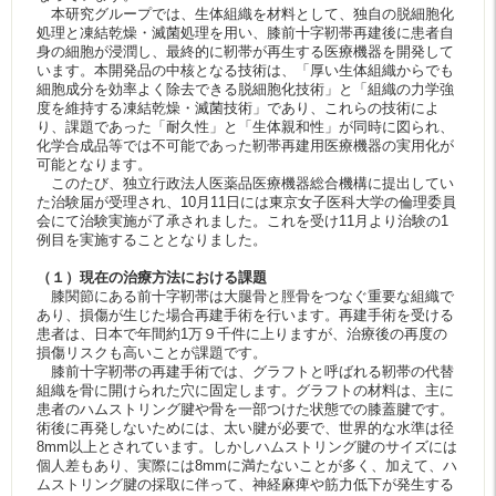
本研究グループでは、生体組織を材料として、独自の脱細胞化
処理と凍結乾燥・滅菌処理を用い、膝前十字靭帯再建後に患者自
身の細胞が浸潤し、最終的に靭帯が再生する医療機器を開発して
います。本開発品の中核となる技術は、「厚い生体組織からでも
細胞成分を効率よく除去できる脱細胞化技術」と「組織の力学強
度を維持する凍結乾燥・滅菌技術」であり、これらの技術によ
り、課題であった「耐久性」と「生体親和性」が同時に図られ、
化学合成品等では不可能であった靭帯再建用医療機器の実用化が
可能となります。
このたび、独立行政法人医薬品医療機器総合機構に提出してい
た治験届が受理され、10月11日には東京女子医科大学の倫理委員
会にて治験実施が了承されました。これを受け11月より治験の1
例目を実施することとなりました。
（１）現在の治療方法における課題
膝関節にある前十字靭帯は大腿骨と脛骨をつなぐ重要な組織で
あり、損傷が生じた場合再建手術を行います。再建手術を受ける
患者は、日本で年間約1万９千件に上りますが、治療後の再度の
損傷リスクも高いことが課題です。
膝前十字靭帯の再建手術では、グラフトと呼ばれる靭帯の代替
組織を骨に開けられた穴に固定します。グラフトの材料は、主に
患者のハムストリング腱や骨を一部つけた状態での膝蓋腱です。
術後に再発しないためには、太い腱が必要で、世界的な水準は径
8mm以上とされています。しかしハムストリング腱のサイズには
個人差もあり、実際には8mmに満たないことが多く、加えて、ハ
ムストリング腱の採取に伴って、神経麻痺や筋力低下が発生する