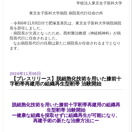
学校法人東京女子医科大学
東京女子医科大学病院 病院長代行任命の件
・令和6年11月8日付で肥塚直美氏は、東京女子医科大学病院病院
長を辞任しました。
・病院長が欠員となったため、西村勝治教授（神経精神科）が病
院長代行に任命されました。
なお病院長代行の任期は新たに病院長が任命されるまでとなり
ます。
2024年11月06日
【プレスリリース】脱細胞化技術を用いた膝前十
字靭帯再建用の組織再生型靭帯 治験開始
脱細胞化技術を用いた膝前十字靭帯再建用の組織再
生型靭帯 治験開始
ー健康な組織を採取せずに組織再生が可能になり、
再建手術の新たな治療方法にー