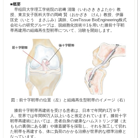
■概要
早稲田大学理工学術院の岩﨑 清隆（いわさき きよたか）教
授、東京女子医科大学の岡崎 賢（おかざき けん）教授、伊藤
匡史（いとう まさふみ）講師、CoreTissue BioEngineering株式
会社らの研究グループは、脱細胞化技術※1を用いた膝前十字靭
帯再建用の組織再生型靭帯について、治験を開始します。
図：前十字靭帯の位置（左）と組織再生型靭帯のイメージ（右）
膝前十字靭帯再建術を受ける患者は、日本で年間約1万９千
人、世界では年間80万人以上いると推定されています。膝前十字
靭帯再建術においては、患者自身の健康なハムストリング腱（太
ももの裏側にある腱）や膝蓋腱等を採取し、それを加工して切れ
た靭帯を再建する、体に負荷のかかる治療が世界的な標準治療と
なっています。