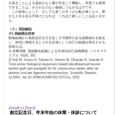
を採ることによる負担がなく膝が安定して機能し、何度でも復帰
できることは、かけがえのない価値につながるはずです。
この技術によって、少しでも多くの方々の心配が無くなり、豊
かな人生を送る手助けとなれば、これほど嬉しいことはありませ
ん。
（５）用語解説
※1 脱細胞化技術
動物組織から免疫反応を引き起こす可能性のある細胞成分を除去
し、体内に移植するとそれを足場として自己の組織を再生させる
技術1),2)。
1) 岩﨑清隆, 脱細胞化組織による生体内自己組織構築, バイオマテ
リアル, 42(4), 202
2) Itoh M, Imasu H, Takano K, Umezu M, Okazaki K, Iwasaki K,
Time-series biological responses toward decellularized bovine
tendon graft and autograft for 52 consecutive weeks after rat
anterior cruciate ligament reconstruction, Scientific Reports
12:6451, doi:10.1038/s41598-022-10713-y, 2022
2024年11月06日
創立記念日、年末年始の休業・休診について