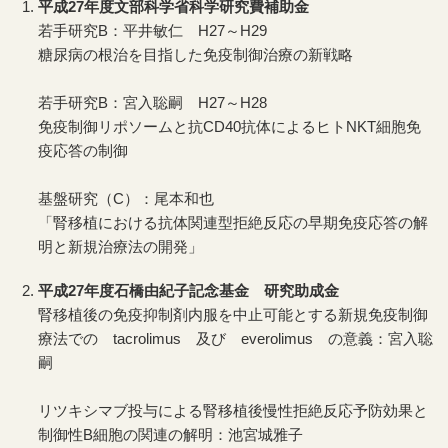
平成27年度文部科学省科学研究費補助金
若手研究B：平井敏仁 H27～H29
糖尿病の根治を目指した免疫制御治療の新戦略
若手研究B：宮入聡嗣 H27～H28
免疫制御リポソームと抗CD40抗体によるヒトNKT細胞免
疫応答の制御
基盤研究（C）：尾本和也
「腎移植における抗体関連型拒絶反応の早期免疫応答の解
明と新規治療法の開発」
平成27年度石橋由紀子記念基金 研究助成金
腎移植後の免疫抑制剤内服を中止可能とする新規免疫制御
療法での tacrolimus 及び everolimus の意義：宮入聡
嗣
リツキシマブ投与による腎移植後慢性拒絶反応予防効果と
制御性B細胞の関連の解明：池宮城雅子