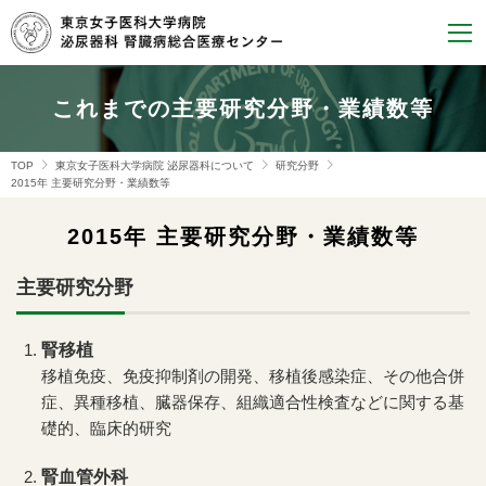
これまでの主要研究分野・業績数等
TOP
東京女子医科大学病院 泌尿器科について
研究分野
2015年 主要研究分野・業績数等
2015年 主要研究分野・業績数等
主要研究分野
腎移植
移植免疫、免疫抑制剤の開発、移植後感染症、その他合併
症、異種移植、臓器保存、組織適合性検査などに関する基
礎的、臨床的研究
腎血管外科