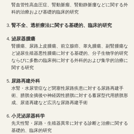
腎血管性高血圧症、腎動脈瘤、腎動静脈瘻などに関する外
科的治療および基礎的臨床的研究
腎不全、透析療法に関する基礎的、臨床的研究
泌尿器腫瘍
腎腫瘍、尿路上皮腫瘍、前立腺癌、睾丸腫瘍、副腎腫瘍な
ど泌尿生殖器悪性腫瘍に対する基礎的、分子生物学的研究
ならびに多数の臨床例に対する外科的および集学的治療に
関する研究
尿路再建外科
水腎・水尿管症など閉塞性尿路疾患に対する尿路再建手
術、膀胱全摘後や神経因性膀胱に対する蓄尿型代用膀胱形
成、尿道再建など広汎な尿路再建手術
小児泌尿器科学
先天性腎・尿路・生殖器異常に対する診断と治療に関する
基礎的、臨床的研究