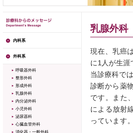
乳腺外科
内科系
現在、乳癌
外科系
に1人が生
呼吸器外科
当診療科で
整形外科
診断から薬
形成外科
乳腺外科
です。また
内分泌外科
による放射
小児外科
泌尿器科
っています
心臓血管外科
消化器・一般外科