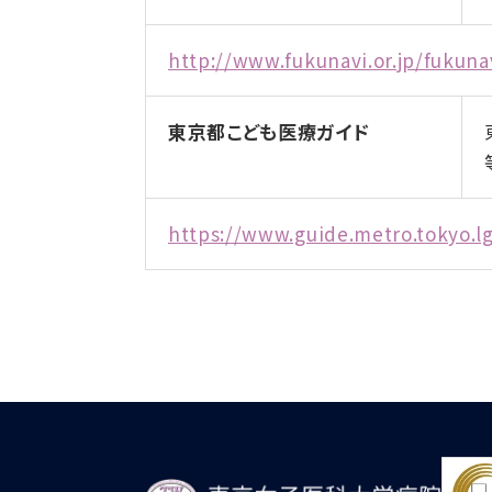
http://www.fukunavi.or.jp/fukuna
東京都こども医療ガイド
https://www.guide.metro.tokyo.lg