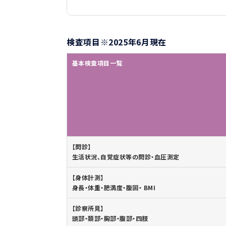
検査項目※2025年6月現在
基本検査項目一覧
【問診】
生活状況、自覚症状等の問診・血圧測定
【身体計測】
身長・体重・肥満度・腹囲・ BMI
【診察所見】
頭部・頚部・胸部・腹部・四肢