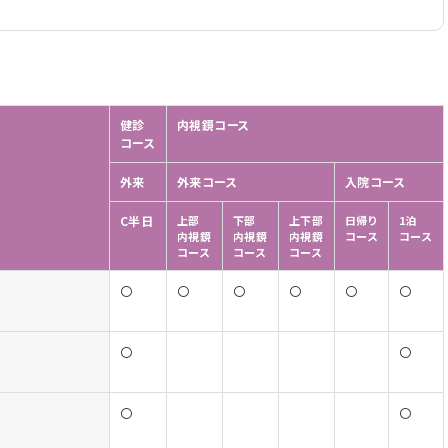
健診
内視鏡コース
コース
外来
外来コース
入院コース
C半日
上部
下部
上下部
日帰り
1泊
内視鏡
内視鏡
内視鏡
コース
コース
コース
コース
コース
〇
〇
〇
〇
〇
〇
〇
〇
〇
〇