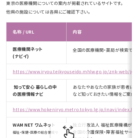
東京の医療機関についての案内が掲載されているサイトです。
他県の施設については各県にご確認下さい。
名称 / URL
内容
医療機関ネット
全国の医療機関・薬局が検索でき
(ナビイ)
https://www.iryou.teikyouseido.mhlw.go.jp/znk-web/jumi
知って安心 暮らしの中
あなたやあなたの家族が患者にな
の医療情報ナビ
など知っておきたい情報をご案内し
https://www.hokeniryo.metro.tokyo.lg.jp/inavi/index.h
WAM NET ワムネット
独立行政法人 福祉医療機構が運
全国の介護保険・障害福祉サービ
福祉・保健・医療の総合情報サ