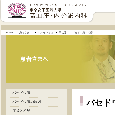
HOME
患者さまへ
ホルモンとは
甲状腺
バセドウ病：治療
バセドウ病
バセド
バセドウ病の原因
症状と所見