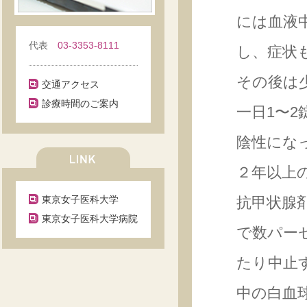
には血液
代表
03-3353-8111
し、症状
その後は
交通アクセス
診療時間のご案内
一日1〜2
陰性にな
２年以上
東京女子医科大学
抗甲状腺
東京女子医科大学病院
で数パー
たり中止
中の白血