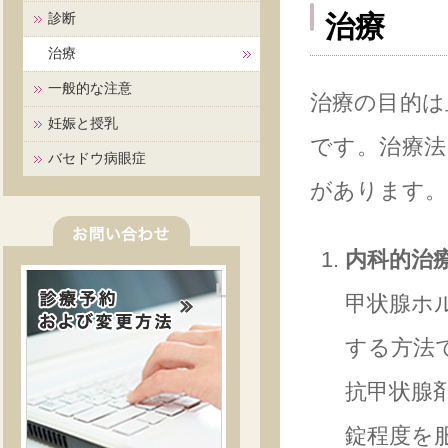
診断
治療
治療
一般的な注意
治療の目的は
妊娠と授乳
です。治療法
バセドウ病眼症
があります。
内科的治
甲状腺ホ
する方法
抗甲状腺
錠程度を