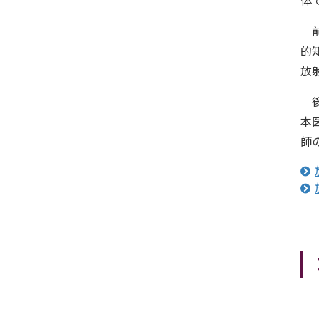
体
前
的
放
後
本
師