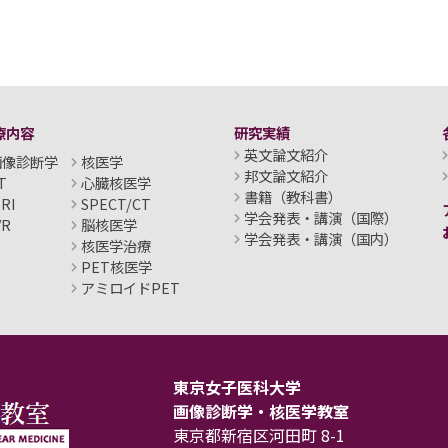
療内容
研究実績
英文論文紹介
画像診断学
核医学
邦文論文紹介
T
心臓核医学
書籍（教科書）
RI
SPECT/CT
学会発表・講演（国際）
VR
脳核医学
学会発表・講演（国内）
核医学治療
PET核医学
アミロイドPET
東京女子医科大学
画像診断学・核医学教室
東京都新宿区河田町 8-1