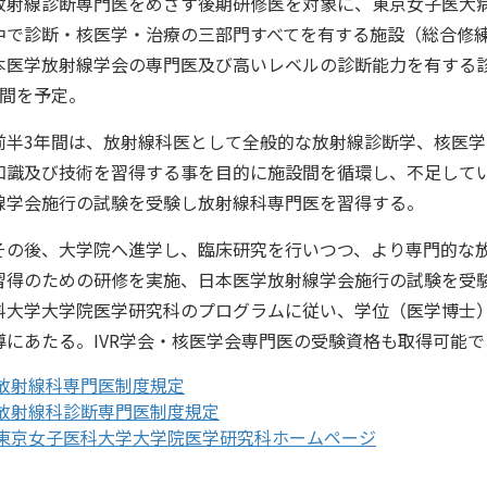
射線診断専門医をめざす後期研修医を対象に、東京女子医大病
中で診断・核医学・治療の三部門すべてを有する施設（総合修
本医学放射線学会の専門医及び高いレベルの診断能力を有する
年間を予定。
半3年間は、放射線科医として全般的な放射線診断学、核医学
知識及び技術を習得する事を目的に施設間を循環し、不足して
線学会施行の試験を受験し放射線科専門医を習得する。
の後、大学院へ進学し、臨床研究を行いつつ、より専門的な放
習得のための研修を実施、日本医学放射線学会施行の試験を受
科大学大学院医学研究科のプログラムに従い、学位（医学博士
導にあたる。IVR学会・核医学会専門医の受験資格も取得可能
放射線科専門医制度規定
放射線科診断専門医制度規定
東京女子医科大学大学院医学研究科ホームページ