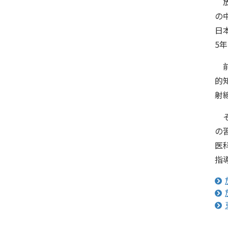
放
の
日
5
前
的
射
そ
の
医
指