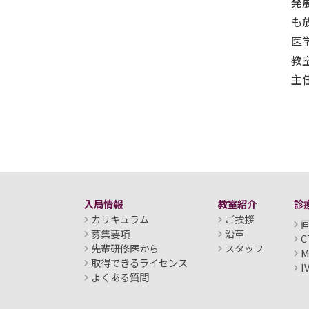
発
も
医
教
主
入局情報
教室紹介
診
カリキュラム
ご挨拶
募集要項
沿革
C
先輩研修医から
スタッフ
M
取得できるライセンス
I
よくある質問