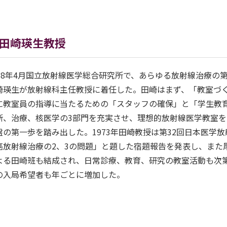
田崎瑛生教授
968年4月国立放射線医学総合研究所で、あらゆる放射線治療の
崎瑛生が放射線科主任教授に着任した。田崎はまず、「教室づ
に教室員の指導に当たるための「スタッフの確保」と「学生教
断、治療、核医学の3部門を充実させ、理想的放射線医学教室
盤の第一歩を踏み出した。1973年田崎教授は第32回日本医学
癌放射線治療の2、3の問題」と題した宿題報告を発表し、また
よる田崎班も結成され、日常診療、教育、研究の教室活動も次
の入局希望者も年ごとに増加した。