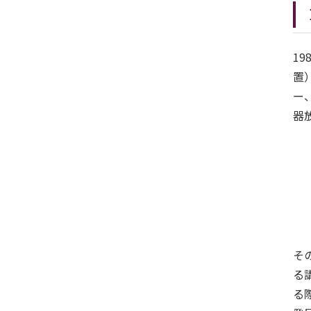
1
置
ー
器
そ
る
る