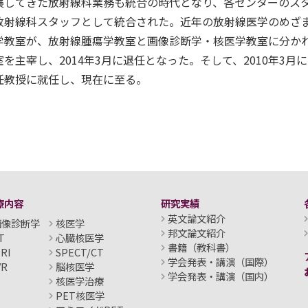
展してきた放射線科業務も統合の時代となり、各センターのス
放射線科スタッフとして統合された。近年の放射線医学のめざま
学教室が、放射線腫瘍学教室と画像診断学・核医学教室に分か
室を主宰し、2014年3月に退任となった。そして、2010年3
任教授に就任し、現在に至る。
療内容
研究実績
英文論文紹介
画像診断学
核医学
邦文論文紹介
T
心臓核医学
書籍（教科書）
RI
SPECT/CT
学会発表・講演（国際）
VR
脳核医学
学会発表・講演（国内）
核医学治療
PET核医学