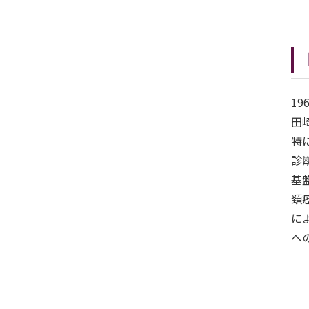
1
田
特
診
基
頚
に
へ