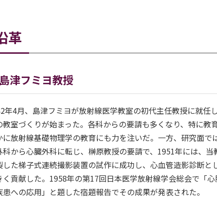
沿革
島津フミヨ教授
942年4月、島津フミヨが放射線医学教室の初代主任教授に就任
の教室づくりが始まった。各科からの要請も多くなり、特に教
かに放射線基礎物理学の教育にも力を注いだ。一方、研究面で
外科から心臓外科に転じ、榊原教授の要請で、1951年には、
製した梯子式連続撮影装置の試作に成功し、心血管造影診断と
きく貢献した。1958年の第17回日本医学放射線学会総会で「
疾患への応用」と題した宿題報告でその成果が発表された。