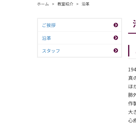
ホーム
>
教室紹介
>
沿革
ご挨拶
沿革
スタッフ
1
真
ほ
肺
作
大
心