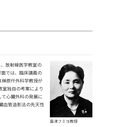
し、放射線医学教室の
育面では、臨床講義の
は榊原仟外科学教授が
当教室独自の考案により
して心臓外科の発展に
心臓血管造影法の先天性
島津フミヨ教授