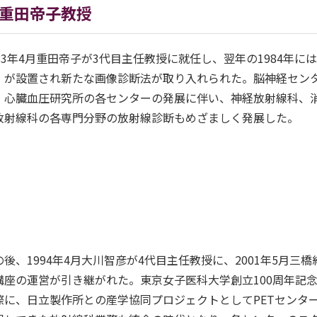
重田帝子教授
983年4月重田帝子が3代目主任教授に就任し、翌年の1984年にはMR
）が設置され新たな画像診断法が取り入れられた。脳神経セン
、心臓血圧研究所の各センターの発展に伴い、神経放射線科、
放射線科の各専門分野の放射線診断もめざましく発展した。
の後、1994年4月大川智彦が4代目主任教授に、2001年5月
講座の運営が引き継がれた。東京女子医科大学創立100周年記
際に、日立製作所との産学協同プロジェクトとしてPETセンター