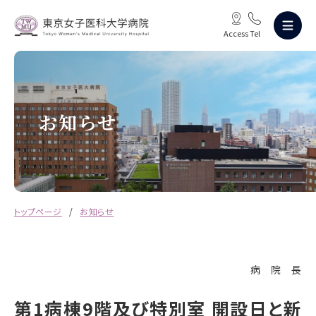
Access
Tel
お知らせ
トップページ
お知らせ
病 院 長
第1病棟9階及び特別室 開設日と新