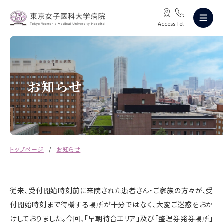
Access
Tel
お知らせ
トップページ
お知らせ
従来、受付開始時刻前に来院された患者さん・ご家族の方々が、受
付開始時刻まで待機する場所が十分ではなく、大変ご迷惑をおか
けしておりました。今回、「早朝待合エリア」及び「整理券発券場所」