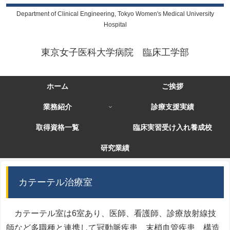
Department of Clinical Engineering, Tokyo Women's Medical University
Hospital
東京女子医科大学病院 臨床工学部
ホーム
ご挨拶
業務紹介
診療支援実績
取得資格一覧
臨床実習受け入れ養成校
研究業績
カテーテル治療室
カテーテル室は6室あり、医師、看護師、診療放射線技
師など多職種と連携して冠動脈疾患、末梢血管疾患、構造