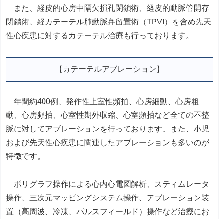
また、経皮的心房中隔欠損孔閉鎖術、経皮的動脈管開存
閉鎖術、経カテーテル肺動脈弁留置術（TPVI）を含め先天
性心疾患に対するカテーテル治療も行っております。
【カテーテルアブレーション】
年間約400例、発作性上室性頻拍、心房細動、心房粗
動、心房頻拍、心室性期外収縮、心室頻拍など全ての不整
脈に対してアブレーションを行っております。また、小児
および先天性心疾患に関連したアブレーションも多いのが
特徴です。
ポリグラフ操作による心内心電図解析、スティムレータ
操作、三次元マッピングシステム操作、アブレーション装
置（高周波、冷凍、パルスフィールド）操作など治療にお