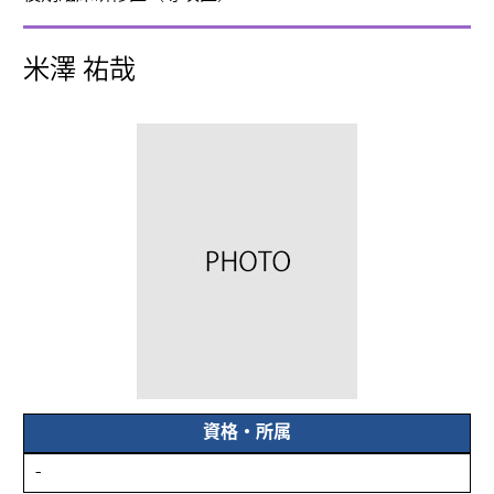
米澤 祐哉
資格・所属
-