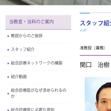
当教室・当科に係る報
当教室・当科のご案内
スタッフ紹
staff
教授からのご挨拶
准教授（兼務）
スタッフ紹介
総合診療ネットワークの構築
関口 治樹
紹介動画
総合診療医がなぜ求められるの
か
総合診療医に必要な原則