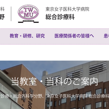
究科
東京女子医科大学病院
野
総合診療科
教育・研修、研究
医療関係者の皆様へ
患
当教室・当科のご案内
卒前教育
当科の目指すところ
患者様へ
スタッフ紹介
総
の構築
総合診療機能ブラッシュアッププログラム
入院のご紹介
紹介動画
総
合診療・総合内科学分野、東京女子医科大学病院 総合診療
られるのか
大学院
総合診療医に必要な原則
入
と思っている君たちへ
研究業績
関連施設
セ