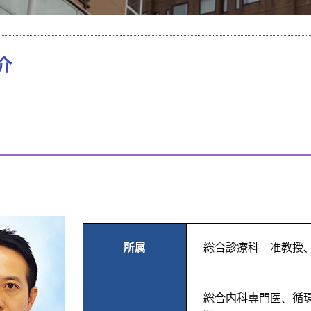
道
教育資料
アクセス
介
所属
総合診療科 准教授
総合内科専門医、循