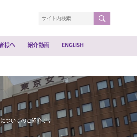
者様へ
紹介動画
ENGLISH
合診療専門研修、総合内科専門研修
外来のご紹介
総合診療科からの情報
合診療ナースプラクティショナー（NP)研修
科についてのご紹介です
局ご希望の皆様へ
ミナー案内