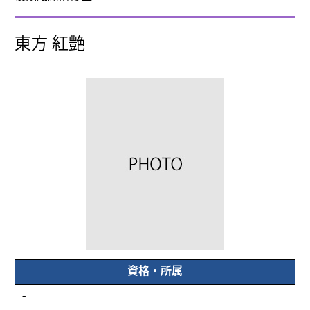
東方 紅艶
資格・所属
-