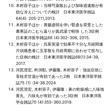
木村容子ほか：当帰芍薬散および加味逍遙散が有
効な冷えについての検討 日本東洋医学雑誌
64(4): 205-211,2013.
木村容子ほか：胃腸虚弱を伴い腎虚を背景とした
裏寒証のこむら返りが真武湯で軽快 した3症例
日本東洋医学雑誌66 (4):302-306, 2015.
木村容子ほか：呉茱萸湯で効果不十分な月経関連
片頭痛患者に五苓散を月経周期に合わせて投与し
た症例の検討 日本東洋医学雑誌68(1):34-39,
2017.
河尻澄宏, 杵渕彰, 伊藤隆, 木村容子：強迫症状に
苓桂朮甘湯が有効であった2例 日本東洋医学雑
誌75 (1) :34-38.2024
河尻澄宏, 木村容子, 伊藤隆：鼻の乾燥感に八味地
黄丸、六味丸が有効であった3症例 日本東洋医
学会雑誌70 (4):355-360.2019.