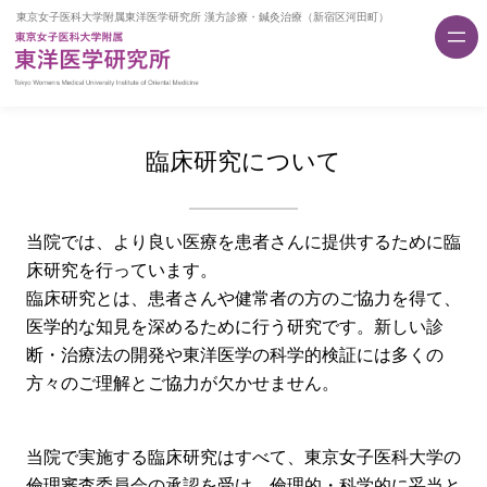
内
容
を
ス
キ
ッ
臨床研究について
プ
当院では、より良い医療を患者さんに提供するために臨
床研究を行っています。
臨床研究とは、患者さんや健常者の方のご協力を得て、
医学的な知見を深めるために行う研究です。新しい診
断・治療法の開発や東洋医学の科学的検証には多くの
方々のご理解とご協力が欠かせません。
当院で実施する臨床研究はすべて、東京女子医科大学の
倫理審査委員会の承認を受け、倫理的・科学的に妥当と