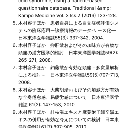
cold syndrome, using a patient-based
questionnaire database. Traditional &amp;
Kampo Medicine Vol. 3 Iss.2 (2016) 123-128.
木村容子ほか：患者自身による自覚症状評価シス
テムの臨床応用ー診療情報のデータベ ース化―
日本東洋医学雑誌55(3): 337-342, 2004.
木村容子ほか：抑肝散およびその加味方が有効な
頭痛の漢方医学的検討 日本東洋医学雑誌59(2):
265-271, 2008.
木村容子ほか：釣藤散が有効な頭痛－多変量解析
による検討－ 日本東洋医学雑誌59(5):707-713,
2008.
木村容子ほか：大柴胡湯およびその加減方が有効
な全身倦怠感、易疲労感について 日本東洋医学
雑誌 61(2): 147-153, 2010.
木村容子ほか：桂枝湯エキスと麻黄附子細辛湯エ
キスの併用が有効な冷えについての検討 日本東
洋医学雑誌61(7):897-905, 2010.