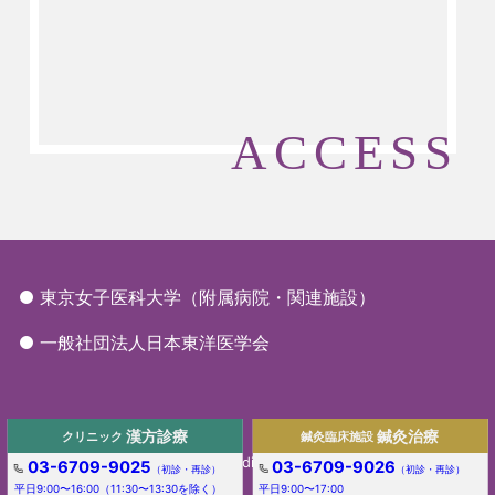
ACCESS
東京女子医科大学（附属病院・関連施設）
一般社団法人日本東洋医学会
漢方診療
鍼灸治療
クリニック
鍼灸臨床施設
Copyright (c) Tokyo Women’s Medical University, All rights
03-6709-9025
03-6709-9026
（初診・再診）
（初診・再診）
reserved.
平日9:00〜16:00（11:30〜13:30を除く）
平日9:00〜17:00