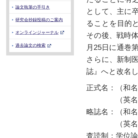
論文執筆の手引き
として、主に
研究会抄録投稿のご案内
ることを目的
オンラインジャーナル
その後、戦時体
過去論文の検索
月25日に通巻
さらに、新制
誌』へと改名
正式名：（和名
（英名）Journal
略誌名：（和
（英名）J Tok
査読制：学位論