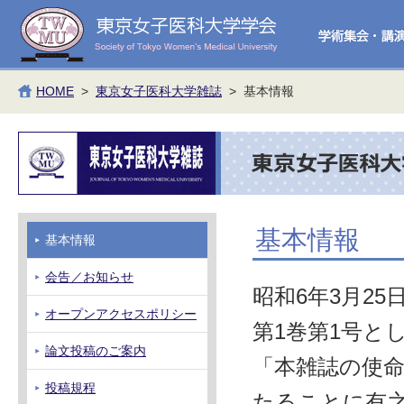
HOME
>
東京女子医科大学雑誌
> 基本情報
基本情報
基本情報
会告／お知らせ
昭和6年3月2
オープンアクセスポリシー
第1巻第1号と
論文投稿のご案内
「本雑誌の使
投稿規程
たることに有之