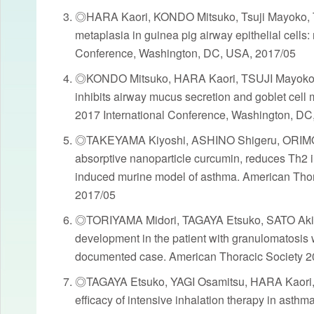
◎HARA Kaori, KONDO Mitsuko, Tsuji Mayoko, TAM
metaplasia in guinea pig airway epithelial cell
Conference, Washington, DC, USA, 2017/05
◎KONDO Mitsuko, HARA Kaori, TSUJI Mayoko
inhibits airway mucus secretion and goblet cell
2017 International Conference, Washington, DC
◎TAKEYAMA Kiyoshi, ASHINO Shigeru, ORIMO 
absorptive nanoparticle curcumin, reduces Th2
induced murine model of asthma. American Thor
2017/05
◎TORIYAMA Midori, TAGAYA Etsuko, SATO Aki
development in the patient with granulomatosis w
documented case. American Thoracic Society 2
◎TAGAYA Etsuko, YAGI Osamitsu, HARA Kaori
efficacy of intensive inhalation therapy in asth