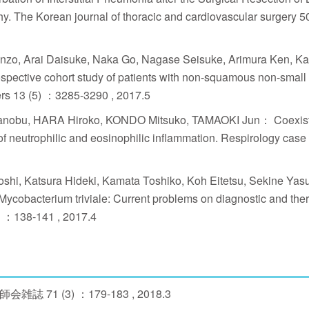
The Korean journal of thoracic and cardiovascular surgery 5
enzo, Arai Daisuke, Naka Go, Nagase Seisuke, Arimura Ken, 
spective cohort study of patients with non-squamous non-small 
ers 13 (5) ：3285-3290 , 2017.5
asanobu, HARA Hiroko, KONDO Mitsuko, TAMAOKI Jun： Coexist
 of neutrophilic and eosinophilic inflammation. Respirology case 
shi, Katsura Hideki, Kamata Toshiko, Koh Eitetsu, Sekine Ya
 Mycobacterium triviale: Current problems on diagnostic and the
21 ：138-141 , 2017.4
71 (3) ：179-183 , 2018.3