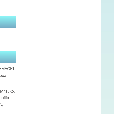
TAMAOKI
opean
Mitsuko,
hilic
A,