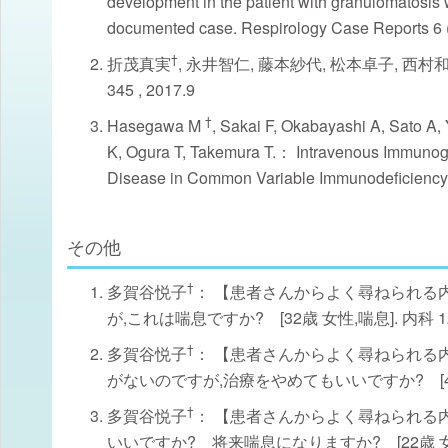
development in the patient with granulomatosis w
documented case. Respirology Case Reports 6 
†
折茂真実
, 永井智仁, 藤本紗代, 松本卓子, 西村
345 , 2017.9
†
Hasegawa M
, Sakai F, Okabayashi A, Sato A,
K, Ogura T, Takemura T.： Intravenous Immunogl
Disease in Common Variable Immunodeficiency.
その他
†
多賀谷悦子
： 【患者さんからよく尋ねられる内
が,これは喘息ですか? [32歳 女性,喘息]. 内科 120 (3
†
多賀谷悦子
： 【患者さんからよく尋ねられる内
がないのですが,治療をやめてもいいですか? [41歳 女性,喘
†
多賀谷悦子
： 【患者さんからよく尋ねられる内
いいですか? 将来喘息になりますか? [22歳 女性,咳喘息]