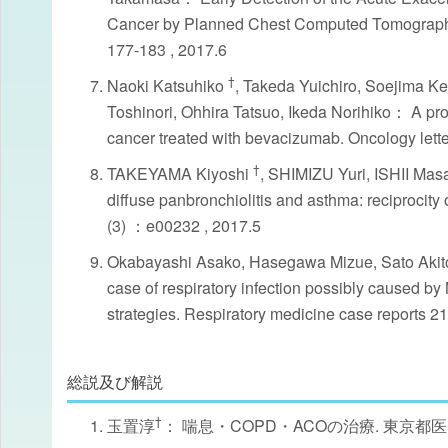
Cancer by Planned Chest Computed Tomography. 
177-183 , 2017.6
†
Naoki Katsuhiko
, Takeda Yuichiro, Soejima K
Toshinori, Ohhira Tatsuo, Ikeda Norihiko： A pro
cancer treated with bevacizumab. Oncology lett
†
TAKEYAMA Kiyoshi
, SHIMIZU Yuri, ISHII M
diffuse panbronchiolitis and asthma: reciprocity
(3) ：e00232 , 2017.5
Okabayashi Asako, Hasegawa Mizue, Sato Akito
case of respiratory infection possibly caused by
strategies. Respiratory medicine case reports 
総説及び解説
†
玉置淳
： 喘息・COPD・ACOの治療. 東京都医師会雑誌 