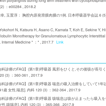
ith polyangiitis during long term treatment with cyclophosphamid
(2) ：e00284 , 2018.2
和幸, 玉置淳： 胸腔内原発滑膜肉腫の1例. 日本呼吸器学会誌 6 (5) 
 Yokohori N, Katsura H, Asano C, Kamata T, Koh E, Sekine Y, H
obulin Monotherapy for Granulomatous Lymphocytic Interstitial
 Internal Medicine * ：* , 2017.7
Link
科診療のFAQ】(第1章)呼吸器 風邪をひくと,その後咳が長引
) ：360-361 , 2017.9
科診療のFAQ】(第1章)呼吸器 喘息の吸入治療をしていて1年
息]. 内科 120 (3) ：362-364 , 2017.9
科診療のFAQ】(第1章)呼吸器 咳喘息は咳が止まったら吸入
. 内科 120 (3) ：365-366 , 2017.9