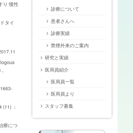
くすり 慢性
診療について
患者さんへ
ンドタイ
診療実績
禁煙外来のご案内
17.11
研究と実績
ogous
医局員紹介
 ,
医局員一覧
663-
医局員より
スタッフ募集
11) ：
の治療につ