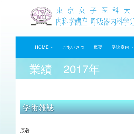
HOME
ごあいさつ
概要
受診案内
業績 2017年
学術雑誌
原著