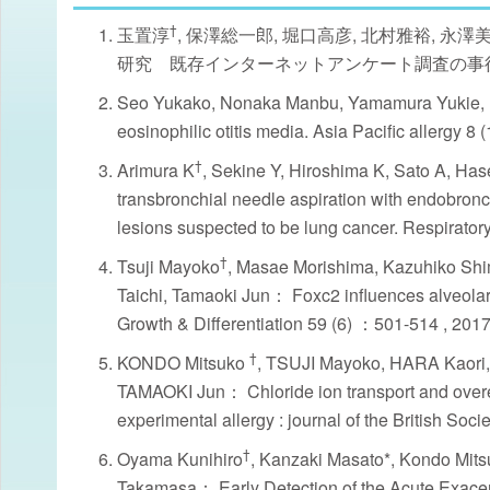
†
玉置淳
, 保澤総一郎, 堀口高彦, 北村雅裕,
研究 既存インターネットアンケート調査の事後的分析. ア
Seo Yukako, Nonaka Manbu, Yamamura Yukie, R
eosinophilic otitis media. Asia Pacific allergy 8 
†
Arimura K
, Sekine Y, Hiroshima K, Sato A, Ha
transbronchial needle aspiration with endobronc
lesions suspected to be lung cancer. Respirator
†
Tsuji Mayoko
, Masae Morishima, Kazuhiko Shi
Taichi, Tamaoki Jun： Foxc2 influences alveolar 
Growth & Differentiation 59 (6) ：501-514 , 2017
†
KONDO Mitsuko
, TSUJI Mayoko, HARA Kaori
TAMAOKI Jun： Chloride ion transport and over
experimental allergy : journal of the British So
†
Oyama Kunihiro
, Kanzaki Masato*, Kondo Mit
Takamasa： Early Detection of the Acute Exacerba