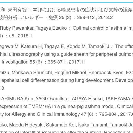
 永澤美和, 東田有智： 本邦における喘息患者の症状および支障の認
レルギー・免疫 25 (3) ：398-412 , 2018.2
uby Pawankar, Tagaya Etsuko： Optimal control of asthma im
(1) ：e5 , 2018.1
segawa M, Katsura H, Tagaya E, Kondo M, Tamaoki J： The effic
hial ultrasonography using a guide sheath for peripheral pulmo
y investigation 55 (6) ：365-371 , 2017.11
mizu, Morikawa Shunichi, Heglind Mikael, Enerbaeck Sven, Ez
epithelial cell differentiation during lung development. Develo
.8
, ARIMURA Ken, YAGI Osamitsu, TAGAYA Etsuko, TAKEYAMA K
expression of TMEM16A in a guinea-pig asthma model. Clinica
ciety for Allergy and Clinical Immunology 47 (6) ：795-804 , 2017.
suko, Maeda Hideyuki, Sakamoto Kei, Isaka Tamami, Tamaoki J
tion of Interstitial Pneumonia after the Surgical Resection of