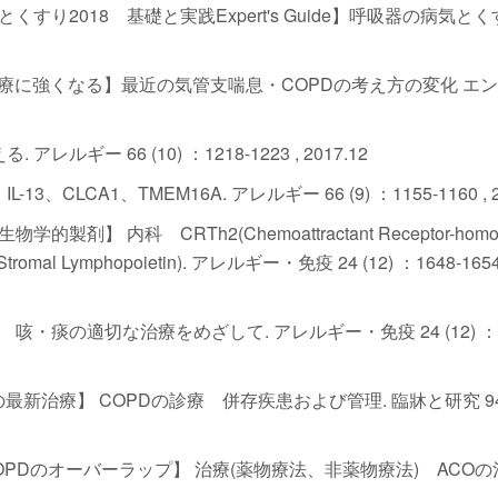
とくすり2018 基礎と実践Expert's Guide】呼吸器の病気と
D診療に強くなる】最近の気管支喘息・COPDの考え方の変化 エ
ギー 66 (10) ：1218-1223 , 2017.12
LCA1、TMEM16A. アレルギー 66 (9) ：1155-1160 , 20
剤】 内科 CRTh2(Chemoattractant Receptor-homol
ic Stromal Lymphopoietin). アレルギー・免疫 24 (12) ：1648-1654
・痰の適切な治療をめざして. アレルギー・免疫 24 (12) ：1
の最新治療】 COPDの診療 併存疾患および管理. 臨牀と研究 94 (
とCOPDのオーバーラップ】 治療(薬物療法、非薬物療法) ACO