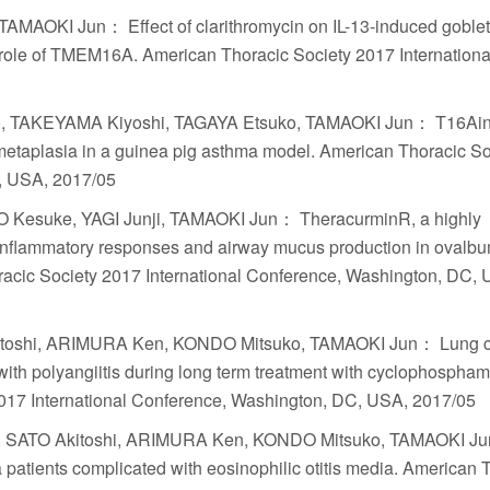
AOKI Jun： Effect of clarithromycin on IL-13-induced goblet 
s: role of TMEM16A. American Thoracic Society 2017 Internationa
, TAKEYAMA Kiyoshi, TAGAYA Etsuko, TAMAOKI Jun： T16Ai
 metaplasia in a guinea pig asthma model. American Thoracic So
, USA, 2017/05
Kesuke, YAGI Junji, TAMAOKI Jun： TheracurminR, a highly
 inflammatory responses and airway mucus production in ovalbu
acic Society 2017 International Conference, Washington, DC, 
toshi, ARIMURA Ken, KONDO Mitsuko, TAMAOKI Jun： Lung 
ith polyangiitis during long term treatment with cyclophosphamid
017 International Conference, Washington, DC, USA, 2017/05
, SATO Akitoshi, ARIMURA Ken, KONDO Mitsuko, TAMAOKI J
ma patients complicated with eosinophilic otitis media. American 