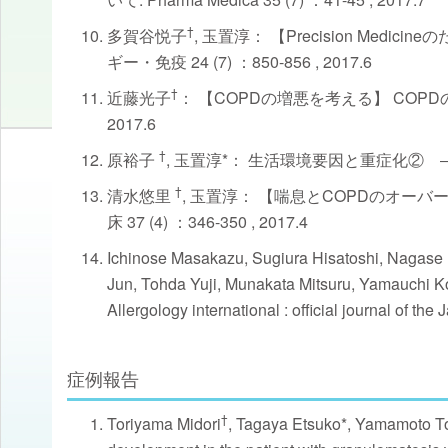
†
多賀谷悦子
, 玉置淳： 【Precision Me
ギー・免疫 24 (7) ：850-856 , 2017.6
†
近藤光子
： 【COPDの増悪を考える】 COPDの増
2017.6
†
原裕子
, 玉置淳*： 生活環境要因と重症化② ―肥満の
†
清水悠里
, 玉置淳： 【喘息とCOPDのオーバ
床 37 (4) ：346-350 , 2017.4
Ichinose Masakazu, Sugiura Hisatoshi, Nagase
Jun, Tohda Yuji, Munakata Mitsuru, Yamauchi K
Allergology international : official journal of t
症例報告
†
Toriyama Midori
, Tagaya Etsuko*, Yamamoto T