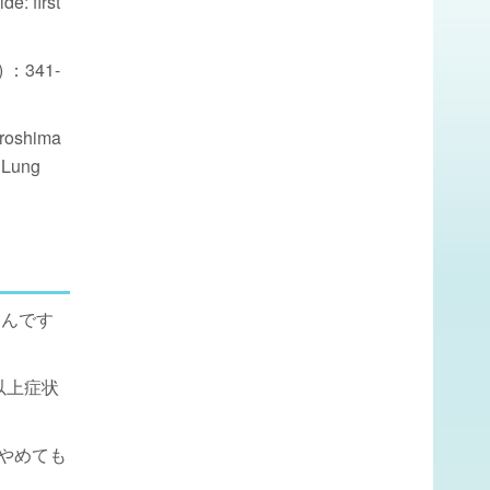
e: first
：341-
iroshima
 Lung
くんです
以上症状
をやめても