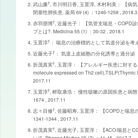
†
武山廉
, 市川明日香, 玉置淳, 木村利美： 【病気
閉塞性肺疾患. 薬局 69 (4) ：1246-1258 , 2018.3
†
赤羽朋博
, 近藤光子： 【気管支喘息・COP
プとは?. Medicina 55 (1) ：30-32 , 2018.1
†
玉置淳
： 喘息の治療標的として気道分泌を考える. アレル
†
近藤光子
： 気道上皮細胞の分化誘導と過分泌 IL-13、C
†
折茂真実
, 玉置淳： 【アレルギー疾患に対する生物学的製
molecule expressed on Th2 cell),TSLP(Thym
2017.11
†
玉置淳
, 畔取康浩： 慢性咳嗽の原因疾患と病態 咳
1674 , 2017.11
†
志々目修
, 佐藤昭寿, 玉置淳： 【COPDと喘息
1341-1344 , 2017.11
†
折茂真実
, 近藤光子, 玉置淳： 【ACO:喘息
いて. Pharma Medica 35 (7) ：41-45 , 2017.7