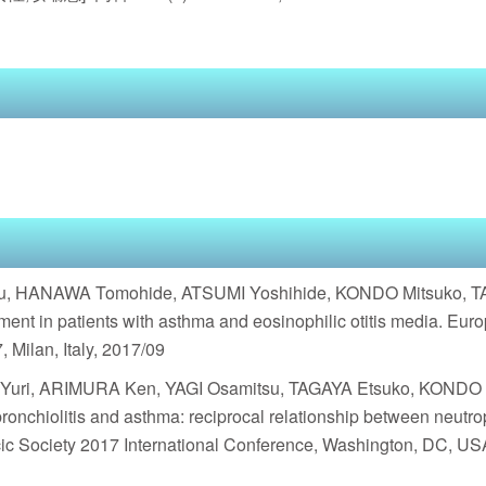
su, HANAWA Tomohide, ATSUMI Yoshihide, KONDO Mitsuko, 
ment in patients with asthma and eosinophilic otitis media. Eur
 Milan, Italy, 2017/09
uri, ARIMURA Ken, YAGI Osamitsu, TAGAYA Etsuko, KONDO 
nchiolitis and asthma: reciprocal relationship between neutrop
ic Society 2017 International Conference, Washington, DC, US