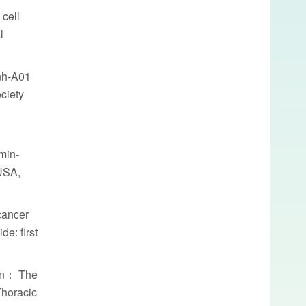
cell
l
nh-A01
ciety
min-
USA,
cancer
e: first
un： The
Thoracic