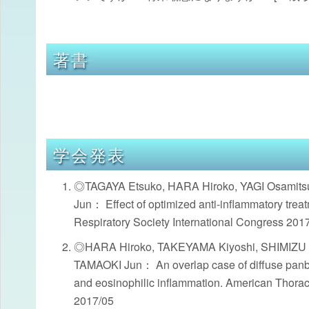
著書
学会発表
◎TAGAYA Etsuko, HARA Hiroko, YAGI Osamit
Jun： Effect of optimized anti-inflammatory treat
Respiratory Society International Congress 2017,
◎HARA Hiroko, TAKEYAMA Kiyoshi, SHIMIZU Y
TAMAOKI Jun： An overlap case of diffuse panbro
and eosinophilic inflammation. American Thorac
2017/05