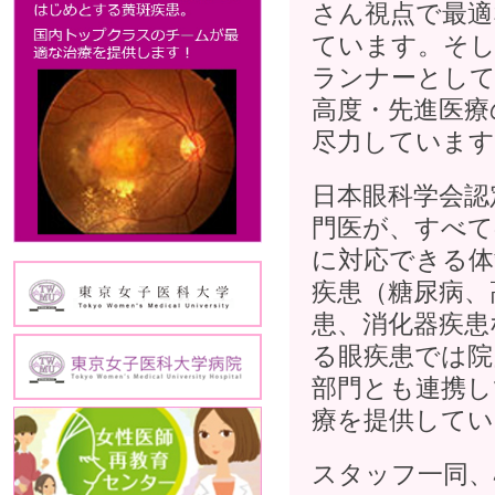
さん視点で最適
ています。そ
ランナーとして
高度・先進医療
尽力しています
日本眼科学会認
門医が、すべて
に対応できる体
疾患（糖尿病、
患、消化器疾患
る眼疾患では院
部門とも連携し
療を提供してい
スタッフ一同、