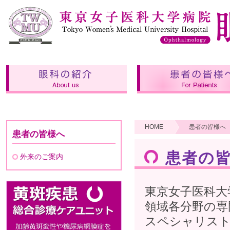
ご挨拶
スタッフ紹介
専門グループ
業績
HOME
患者の皆様へ
患者の皆様へ
患者の
外来のご案内
東京女子医科大
領域各分野の専
スペシャリスト