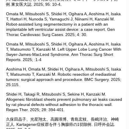
例.東女医大誌. 2025; 95: 10-4.
Omata M, Mitsuboshi S, Shidei H, Ogihara A, Aoshima H, Isaka
T, Hattori H, Nunoda S, Yamaguchi J, Niinami H, Kanzaki M.
Robot‑assisted lung segmentectomy in a patient with an
implantable left ventricular assist device: a case report. Gen
Thorac Cardiovasc Surg Cases. 2025; 4: 30.
Omata M, Mitsuboshi S, Shidei H, Ogihara A, Aoshima H, Isaka
T, Matsumoto T, Kanzaki M. Left Upper Lobe Lung Cancer With
Swyer-James-MacLeod Syndrome. Ann Thorac Surg Short
Reports. 2025; :1-4
Aoshima H, Omata M, Shidei H, Ogihara A, Mitsuboshi S, Isaka
T, Matsumoto T, Kanzaki M. Robotic resection of mediastinal
tumors: surgical approach and proceduce. BMC Surgery. 2025;
25:115.
Shidei H, Takagi R, Mitsuboshi S, Sekine H, Kanzaki M.
Allogeneic fibroblast sheets prevent pulmonary air leaks caused
by rat pleural defects without adhesion to the thoracic wall.
Regen Ther. 2025; 28: 394-401.
久保田晶子、光星翔太、高圓瑛博、青島宏枝、長嶋洋治、神崎
正人. Kartagener症候群を伴う胸腺癌の1切除例. 日呼外会誌.