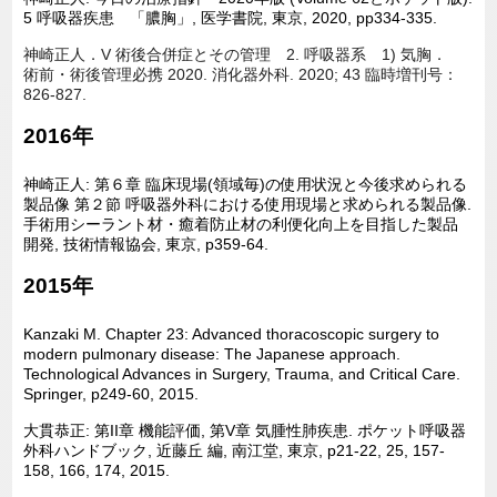
5
呼吸器疾患 「膿胸」
,
医学書院
,
東京
, 2020, pp334-335.
神崎正人．
V
術後合併症とその管理
2.
呼吸器系
1)
気胸
．
術前・術後管理必携
2020.
消化器外科
. 2020; 43
臨時増刊号：
826-827.
2016年
神崎正人: 第６章 臨床現場(領域毎)の使用状況と今後求められる
製品像 第２節 呼吸器外科における使用現場と求められる製品像.
手術用シーラント材・癒着防止材の利便化向上を目指した製品
開発, 技術情報協会, 東京, p359-64.
2015年
Kanzaki M. Chapter 23: Advanced thoracoscopic surgery to
modern pulmonary disease: The Japanese approach.
Technological Advances in Surgery, Trauma, and Critical Care.
Springer, p249-60, 2015.
大貫恭正: 第II章 機能評価, 第V章 気腫性肺疾患. ポケット呼吸器
外科ハンドブック, 近藤丘 編, 南江堂, 東京, p21-22, 25, 157-
158, 166, 174, 2015.