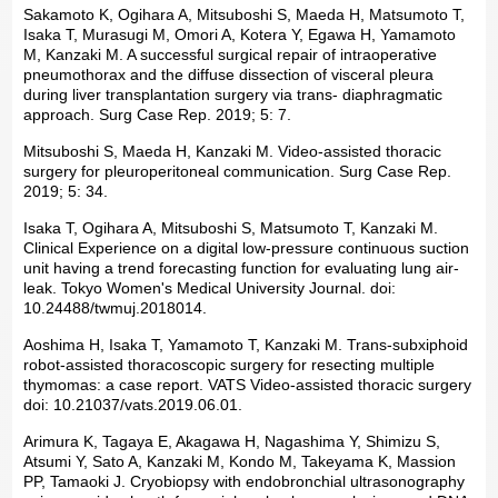
Sakamoto K, Ogihara A, Mitsuboshi S, Maeda H, Matsumoto T,
Isaka T, Murasugi M, Omori A, Kotera Y, Egawa H, Yamamoto
M, Kanzaki M. A successful surgical repair of intraoperative
pneumothorax and the diffuse dissection of visceral pleura
during liver transplantation surgery via trans- diaphragmatic
approach. Surg Case Rep. 2019; 5: 7.
Mitsuboshi S, Maeda H, Kanzaki M. Video-assisted thoracic
surgery for pleuroperitoneal communication. Surg Case Rep.
2019; 5: 34.
Isaka T, Ogihara A, Mitsuboshi S, Matsumoto T, Kanzaki M.
Clinical Experience on a digital low-pressure continuous suction
unit having a trend forecasting function for evaluating lung air-
leak. Tokyo Women's Medical University Journal. doi:
10.24488/twmuj.2018014.
Aoshima H, Isaka T, Yamamoto T, Kanzaki M. Trans-subxiphoid
robot-assisted thoracoscopic surgery for resecting multiple
thymomas: a case report. VATS Video-assisted thoracic surgery
doi: 10.21037/vats.2019.06.01.
Arimura K, Tagaya E, Akagawa H, Nagashima Y, Shimizu S,
Atsumi Y, Sato A, Kanzaki M, Kondo M, Takeyama K, Massion
PP, Tamaoki J. Cryobiopsy with endobronchial ultrasonography