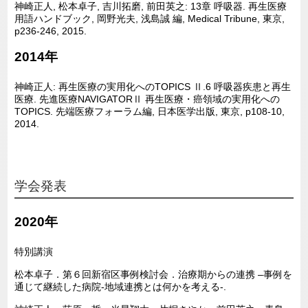
神崎正人, 松本卓子, 吉川拓磨, 前田英之: 13章 呼吸器. 再生医療
用語ハンドブック, 岡野光夫, 浅島誠 編, Medical Tribune, 東京,
p236-246, 2015.
2014年
神崎正人: 再生医療の実用化へのTOPICS Ⅱ.6 呼吸器疾患と再生
医療. 先進医療NAVIGATORⅡ 再生医療・癌領域の実用化への
TOPICS. 先端医療フォーラム編, 日本医学出版, 東京, p108-10,
2014.
学会発表
2020年
特別講演
松本卓子．第６回新宿区事例検討会．治療期からの連携 –事例を
通じて継続した病院-地域連携とは何かを考える-.