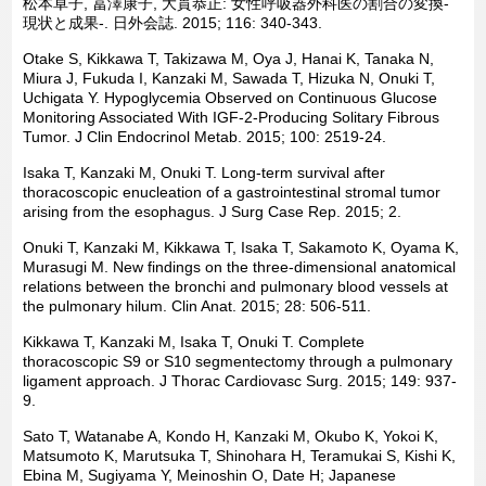
松本卓子, 冨澤康子, 大貫恭正: 女性呼吸器外科医の割合の変換-
現状と成果-. 日外会誌. 2015; 116: 340-343.
Otake S, Kikkawa T, Takizawa M, Oya J, Hanai K, Tanaka N,
Miura J, Fukuda I, Kanzaki M, Sawada T, Hizuka N, Onuki T,
Uchigata Y. Hypoglycemia Observed on Continuous Glucose
Monitoring Associated With IGF-2-Producing Solitary Fibrous
Tumor. J Clin Endocrinol Metab. 2015; 100: 2519-24.
Isaka T, Kanzaki M, Onuki T. Long-term survival after
thoracoscopic enucleation of a gastrointestinal stromal tumor
arising from the esophagus. J Surg Case Rep. 2015; 2.
Onuki T, Kanzaki M, Kikkawa T, Isaka T, Sakamoto K, Oyama K,
Murasugi M. New findings on the three-dimensional anatomical
relations between the bronchi and pulmonary blood vessels at
the pulmonary hilum. Clin Anat. 2015; 28: 506-511.
Kikkawa T, Kanzaki M, Isaka T, Onuki T. Complete
thoracoscopic S9 or S10 segmentectomy through a pulmonary
ligament approach. J Thorac Cardiovasc Surg. 2015; 149: 937-
9.
Sato T, Watanabe A, Kondo H, Kanzaki M, Okubo K, Yokoi K,
Matsumoto K, Marutsuka T, Shinohara H, Teramukai S, Kishi K,
Ebina M, Sugiyama Y, Meinoshin O, Date H; Japanese