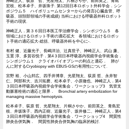
神崎正人、荻原 哲、光星翔太、片桐さやか、前田英之、青島
宏枝、松本卓子、井坂珠子. 第12回日本ロボット外科学会．シン
ポジウム５ ハイボリュームセンターからの発言(心臓血管、呼
吸器、頭頚部領域の手術成績) 当科における呼吸器外科ロボット
手術の現状.
神崎正人．第３６回日本医工学治療学会．シンポジウム５ 各
領域におけるロボット手術の適応拡大 各領域におけるロボッ
ト手術の適応拡大-総括、呼吸器外科を中心に-.
有村 健、近藤光子、長嶋洋治、辻真世子、神崎正人、武山 廉、
玉置 淳、多賀谷悦子．第4３回日本呼吸器内視鏡学会学術集会．
シンポジウム１ クライオバイオプシーの利点と適応． 肺が
んに対するCryobiopsy with EBUS-GSの有用性について.
宮野 裕、小山邦広、四手井博章、光星翔太、荻原 哲、永井智
仁、阿部和大、吉川拓磨、松本卓子、小原徹也、神崎正人．第4
３回日本呼吸器内視鏡学会学術集会．ワークショップ3 気管支
動脈塞栓術の適応と限界． Bronchial artery embolization for
managing massive hemoptysis.
松本卓子、荻原 哲、光星翔太、片桐さやか、前田英之、青島宏
枝、井坂珠子、西内正樹、近藤光子、坂井修二、神崎正人．第4
３回日本呼吸器内視鏡学会学術集会．ワークショップ4 間質性
肺炎合併気胸． 間質性肺炎合併気胸の臨床的検討.