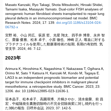
Masato Kanzaki, Ryo Takagi, Shota Mitsuboshi, Hiroaki Shidei,
Tamami Isaka, Masayuki Yamato. Dual-color FISH analyses of
xenogeneic human fibroblast sheets transplanted to repair lung
pleural defects in an immunocompromised rat model. BMC
Research Notes. 2024; 17: 139.
doi.org/10.1186/s13104-024-
06792-x
宮野 裕、小山 邦広、荻原 哲、光星 翔太、四手井 博章、永井 智
仁、齋藤 優雅、松本 卓子、小原 徹也、神崎 正人. 喀血に対する
プラチナコイルを使用した動脈塞栓術の短期, 長期の有効性. 気
管支学. 2024; 46: 7-12.
2023年
Arimura K, Hiroshima K, Nagashima Y, Nakazawa T, Ogihara A,
Orimo M, Sato Y Katsura H, Kanzaki M, Kondo M, Tagaya E.
LAG3 is an independent prognostic biomarker and potential
target for immune checkpoint inhibitors in malignant pleural
mesothelioma: a retrospective study. BMC Cancer. 2023; 23:
1206. doi: 10.1186/s12885-023-11636-1.
笹本晶子、松本卓子、高圓瑛博、片桐さやか、清水俊榮、前 昌
宏．中縦隔発生囊胞切除時の不完全切除病変に対し焼灼を行っ
た3例の報告. 日呼外会誌. 2023; 37: 142-5.