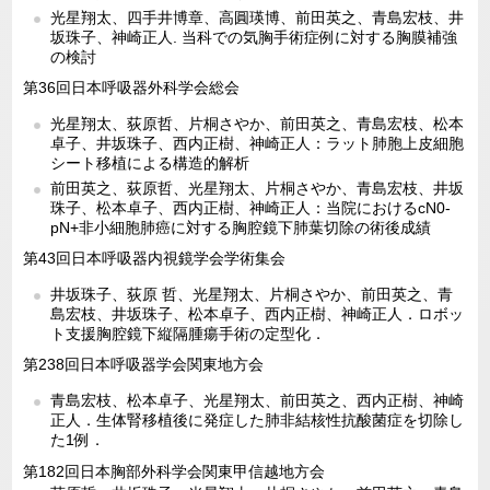
光星翔太、四手井博章、高圓瑛博、前田英之、青島宏枝、井
坂珠子、神崎正人. 当科での気胸手術症例に対する胸膜補強
の検討
第36回日本呼吸器外科学会総会
光星翔太、荻原哲、片桐さやか、前田英之、青島宏枝、松本
卓子、井坂珠子、西内正樹、神崎正人：ラット肺胞上皮細胞
シート移植による構造的解析
前田英之、荻原哲、光星翔太、片桐さやか、青島宏枝、井坂
珠子、松本卓子、西内正樹、神崎正人：当院におけるcN0-
pN+非小細胞肺癌に対する胸腔鏡下肺葉切除の術後成績
第43回日本呼吸器内視鏡学会学術集会
井坂珠子、荻原 哲、光星翔太、片桐さやか、前田英之、青
島宏枝、井坂珠子、松本卓子、西内正樹、神崎正人．ロボッ
ト支援胸腔鏡下縦隔腫瘍手術の定型化．
第238回日本呼吸器学会関東地方会
青島宏枝、松本卓子、光星翔太、前田英之、西内正樹、神崎
正人．生体腎移植後に発症した肺非結核性抗酸菌症を切除し
た1例．
第182回日本胸部外科学会関東甲信越地方会