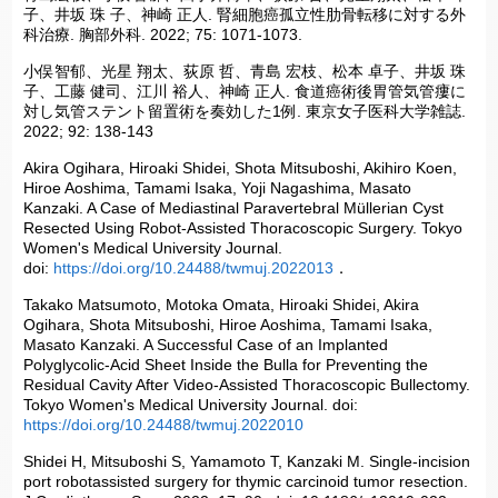
子、井坂 珠 子、神崎 正人. 腎細胞癌孤立性肋骨転移に対する外
科治療. 胸部外科. 2022; 75: 1071-1073.
小俣智郁、光星 翔太、荻原 哲、青島 宏枝、松本 卓子、井坂 珠
子、工藤 健司、江川 裕人、神崎 正人. 食道癌術後胃管気管瘻に
対し気管ステント留置術を奏効した1例. 東京女子医科大学雑誌.
2022; 92: 138-143
Akira Ogihara, Hiroaki Shidei, Shota Mitsuboshi, Akihiro Koen,
Hiroe Aoshima, Tamami Isaka, Yoji Nagashima, Masato
Kanzaki. A Case of Mediastinal Paravertebral Müllerian Cyst
Resected Using Robot-Assisted Thoracoscopic Surgery. Tokyo
Women's Medical University Journal.
doi:
https://doi.org/10.24488/twmuj.2022013
．
Takako Matsumoto, Motoka Omata, Hiroaki Shidei, Akira
Ogihara, Shota Mitsuboshi, Hiroe Aoshima, Tamami Isaka,
Masato Kanzaki. A Successful Case of an Implanted
Polyglycolic-Acid Sheet Inside the Bulla for Preventing the
Residual Cavity After Video-Assisted Thoracoscopic Bullectomy.
Tokyo Women's Medical University Journal. doi:
https://doi.org/10.24488/twmuj.2022010
Shidei H, Mitsuboshi S, Yamamoto T, Kanzaki M. Single-incision
port robotassisted surgery for thymic carcinoid tumor resection.