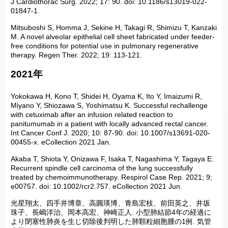
J Cardiothorac Surg. 2022; 17: 90. doi: 10.1186/s13019-022-
01847-1.
Mitsuboshi S, Homma J, Sekine H, Takagi R, Shimizu T, Kanzaki
M. A novel alveolar epithelial cell sheet fabricated under feeder-
free conditions for potential use in pulmonary regenerative
therapy. Regen Ther. 2022; 19: 113-121.
2021年
Yokokawa H, Kono T, Shidei H, Oyama K, Ito Y, Imaizumi R,
Miyano Y, Shiozawa S, Yoshimatsu K. Successful rechallenge
with cetuximab after an infusion related reaction to
panitumumab in a patient with locally advanced rectal cancer.
Int Cancer Conf J. 2020; 10: 87-90. doi: 10.1007/s13691-020-
00455-x. eCollection 2021 Jan.
Akaba T, Shiota Y, Onizawa F, Isaka T, Nagashima Y, Tagaya E.
Recurrent spindle cell carcinoma of the lung successfully
treated by chemoimmunotherapy. Respirol Case Rep. 2021; 9;
e00757. doi: 10.1002/rcr2.757. eCollection 2021 Jun.
光星翔太、四手井博章、高圓瑛博、青島宏枝、前田英之、井坂
珠子、長嶋洋治、岡本高宏、神崎正人. 小型肺結節4年の経過に
より閉塞性肺炎を生じ切除後判明した肺顆粒細胞腫の1例. 気管