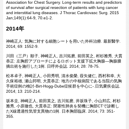
Association for Chest Surgery. Long-term results and predictors
of survival after surgical resection of patients with lung cancer
and interstitial lung diseases. J Thorac Cardiovasc Surg. 2015
Jan;149(1):64-9, 70.e1-2.
2014年
神崎正人: 気胸に対する細胞シートを用いた外科治療. 最新醫学.
2014; 69: 1552-9.
川田（三戸）順子, 神崎正人, 吉川拓磨, 前田英之, 村杉雅秀, 大貫
恭正: 左胸腔アプローチによるロボット支援下拡大胸腺―胸腺腫
摘出術を施行した1例. 日呼外会誌. 2014; 28: 78-75.
松本卓子, 神崎正人, 小田秀明, 清水俊榮, 葭矢健仁, 西村和幸, 大
久保裕雄, 瀬山邦明, 大貫恭正: 地方の中核病院である当院の気胸
手術症例の検討-Birt-Hogg-Dube症候群を中心に-.日気嚢疾会誌.
2014; 13: 210-214.
坂本圭, 神崎正人, 前田英之, 吉川拓磨, 井坂珠子, 小山邦広, 村杉
雅秀, 小原徹也, 大貫恭正: 閉塞性肺炎を契機に胸部CTで診断し
たX線透過性気管支異物の1例. 日本胸部臨床. 2014; 73: 351-
355.