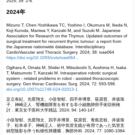
2025; 39: 2-6.
2024年
Mizuno T, Chen-Yoshikawa TC, Yoshino I, Okumura M, Ikeda N,
Koji Kuroda, Maniwa Y, Kanzaki M, and Suzuki M. Japanese
Association for Research on the Thymus. Updated outcomes of
surgical treatment for recurrent thymic tumour: a report from
the Japanese nationwide database. Interdisciplinary
CardioVascular and Thoracic Surgery. 2024; 38: ivae064
https://doi.org/10.1093/icvts/ivae064
．
Ogihara A, Omata M, Shidei H, Mitsuboshi S, Aoshima H, Isaka
T, Matsumoto T, Kanzaki M. Intraoperative robotic surgical
system ‑ related problems in robot ‑ assisted thoracoscopic
surgery. Gen thorac Cardiovasc Surg. 2024; 72: 593-598.
doi.org/10.1007/s11748-024-02013-1
足立有紀、光星翔太、小俣智郁、四手井博章、荻原哲、井坂珠
子、神崎正人．腎機能障害を有する非小細胞肺癌手術症例検
討．東京女子医科大学雑誌. 2024; 94: 140-147.
小俣智郁、光星翔太、四手井博章、荻原哲、青島宏枝、井坂珠
子、松本卓子、神崎正人．術中気管支鏡が有用であった気管支
鋳型陰影を伴う転移性肺腫瘍．胸部外科. 2024; 77: 1080-1084.