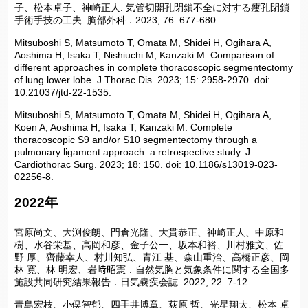
子、松本卓子、神崎正人. 気管切開孔閉鎖不全に対する瘻孔閉鎖
手術手技の工夫. 胸部外科．2023; 76: 677-680.
Mitsuboshi S, Matsumoto T, Omata M, Shidei H, Ogihara A,
Aoshima H, Isaka T, Nishiuchi M, Kanzaki M. Comparison of
different approaches in complete thoracoscopic segmentectomy
of lung lower lobe. J Thorac Dis. 2023; 15: 2958-2970. doi:
10.21037/jtd-22-1535.
Mitsuboshi S, Matsumoto T, Omata M, Shidei H, Ogihara A,
Koen A, Aoshima H, Isaka T, Kanzaki M. Complete
thoracoscopic S9 and/or S10 segmentectomy through a
pulmonary ligament approach: a retrospective study. J
Cardiothorac Surg. 2023; 18: 150. doi: 10.1186/s13019-023-
02256-8.
2022年
宮原尚文、大渕俊朗、門倉光隆、大貫恭正、神崎正人、中原和
樹、水谷栄基、高岡和彦、金子公一、坂本和裕、川村雅文、佐
野 厚、齊藤幸人、村川知弘、青江 基、森山重治、高橋正彦、岡
林 寛、林 明宏、岩﨑昭憲．自然気胸と気象条件に関する全国多
施設共同研究結果報告．日気嚢疾会誌. 2022; 22: 7-12.
青島宏枝、小俣智郁、四手井博章、荻原 哲、光星翔太、松本 卓