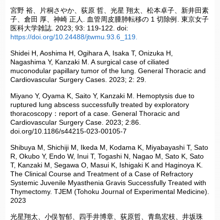
宮野 裕、片桐さやか、荻原 哲、光星 翔太、松本卓子、新井田素
子、倉田 厚、神崎 正人. 血管周皮腫肺転移の 1 切除例. 東京女子
医科大学雑誌. 2023; 93: 119-122. doi:
https://doi.org/10.24488/jtwmu.93.6_119.
Shidei H, Aoshima H, Ogihara A, Isaka T, Onizuka H,
Nagashima Y, Kanzaki M. A surgical case of ciliated
muconodular papillary tumor of the lung. General Thoracic and
Cardiovascular Surgery Cases. 2023; 2: 29.
Miyano Y, Oyama K, Saito Y, Kanzaki M. Hemoptysis due to
ruptured lung abscess successfully treated by exploratory
thoracoscopy：report of a case. General Thoracic and
Cardiovascular Surgery Case. 2023; 2:86.
doi.org/10.1186/s44215-023-00105-7
Shibuya M, Shichiji M, Ikeda M, Kodama K, Miyabayashi T, Sato
R, Okubo Y, Endo W, Inui T, Togashi N, Nagao M, Sato K, Sato
T, Kanzaki M, Segawa O, Masui K, Ishigaki K and Haginoya K.
The Clinical Course and Treatment of a Case of Refractory
Systemic Juvenile Myasthenia Gravis Successfully Treated with
Thymectomy. TJEM (Tohoku Journal of Experimental Medicine).
2023
光星翔太、小俣智郁、四手井博章、荻原哲、青島宏枝、井坂珠