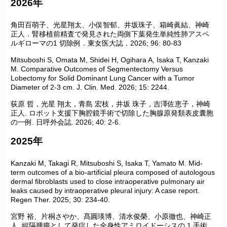
2026年
角田百萌子、光星翔太、小俣智郁、井坂珠子、箱崎眞結、神崎
正人．腎移植前精査で発見された両側下葉発生単純性肺アスペ
ルギローマの1 切除例．東女医大誌．2026; 96: 80-83
Mitsuboshi S, Omata M, Shidei H, Ogihara A, Isaka T, Kanzaki
M. Comparative Outcomes of Segmentectomy Versus
Lobectomy for Solid Dominant Lung Cancer with a Tumor
Diameter of 2-3 cm. J. Clin. Med. 2026; 15: 2244.
荻原 哲，光星 翔太，青島 宏枝，井坂 珠子，吉澤佐恵子，神崎
正人. ロボット支援下胸腔鏡手術で切除した胸腺原発類表皮囊胞
の一例. 日呼外会誌. 2026; 40: 2-6.
2025年
Kanzaki M, Takagi R, Mitsuboshi S, Isaka T, Yamato M. Mid-
term outcomes of a bio-artificial pleura composed of autologous
dermal fibroblasts used to close intraoperative pulmonary air
leaks caused by intraoperative pleural injury: A case report.
Regen Ther. 2025; 30: 234-40.
宮野 裕、片桐さやか、髙圓瑛博、清水俊榮、小原徹也、神崎正
人. 縦隔腫瘍として発症した全身性アミロイドーシスの 1 手術