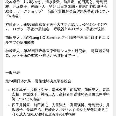
松本卓子、片桐さやか、清水俊榮、前昌宏、前田英之、青島宏
枝、井坂珠子、神崎正人．第24回日本気胸・嚢胞性肺疾患学会
総会．ワークショップ4 高齢間質性肺炎合併気胸手術例につい
ての検討.
神崎正人．第86回東京女子医科大学学会総会．公開シンポジウ
ム ロボット手術の最前線. 呼吸器外科ロボット手術の現状.
前田英之．新宿Lung I-O Seminar. 悪性胸膜中皮腫に対するニボ
ルマブの使用経験.
神崎正人．第36回呼吸器医療管理システム研究会. 呼吸器外科
ロボット手術の現状 〜導入から運用まで〜．
一般発表
第24回日本気胸・嚢胞性肺疾患学会総会
松本卓子、片桐さやか、清水俊榮、前昌宏、前田英之、青島
宏枝、井坂珠子、神崎正人．高齢者間質性肺炎合併気胸手術
例についての検討
四手井博章、前田英之、光星翔太、高圓瑛博、青島宏枝、井
坂珠子、長嶋洋治、神崎正人. 繰り返す肺炎を契機に発見さ
れた成人期先天性肺気道奇形の1手術例