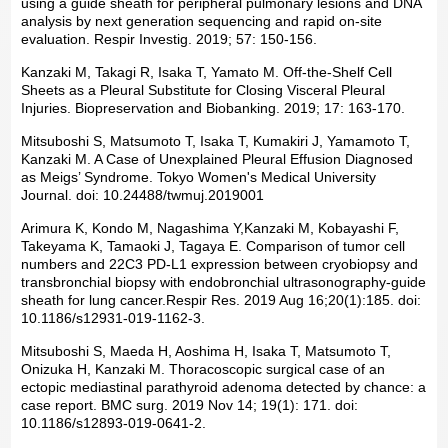
using a guide sheath for peripheral pulmonary lesions and DNA
analysis by next generation sequencing and rapid on-site
evaluation. Respir Investig. 2019; 57: 150-156.
Kanzaki M, Takagi R, Isaka T, Yamato M. Off-the-Shelf Cell
Sheets as a Pleural Substitute for Closing Visceral Pleural
Injuries. Biopreservation and Biobanking. 2019; 17: 163-170.
Mitsuboshi S, Matsumoto T, Isaka T, Kumakiri J, Yamamoto T,
Kanzaki M. A Case of Unexplained Pleural Effusion Diagnosed
as Meigs’ Syndrome. Tokyo Women's Medical University
Journal. doi: 10.24488/twmuj.2019001
Arimura K, Kondo M, Nagashima Y,Kanzaki M, Kobayashi F,
Takeyama K, Tamaoki J, Tagaya E. Comparison of tumor cell
numbers and 22C3 PD-L1 expression between cryobiopsy and
transbronchial biopsy with endobronchial ultrasonography-guide
sheath for lung cancer.Respir Res. 2019 Aug 16;20(1):185. doi:
10.1186/s12931-019-1162-3.
Mitsuboshi S, Maeda H, Aoshima H, Isaka T, Matsumoto T,
Onizuka H, Kanzaki M. Thoracoscopic surgical case of an
ectopic mediastinal parathyroid adenoma detected by chance: a
case report. BMC surg. 2019 Nov 14; 19(1): 171. doi:
10.1186/s12893-019-0641-2.