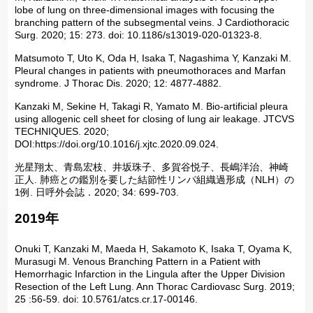
lobe of lung on three-dimensional images with focusing the
branching pattern of the subsegmental veins. J Cardiothoracic
Surg. 2020; 15: 273. doi: 10.1186/s13019-020-01323-8.
Matsumoto T, Uto K, Oda H, Isaka T, Nagashima Y, Kanzaki M.
Pleural changes in patients with pneumothoraces and Marfan
syndrome. J Thorac Dis. 2020; 12: 4877-4882.
Kanzaki M, Sekine H, Takagi R, Yamato M. Bio-artificial pleura
using allogenic cell sheet for closing of lung air leakage. JTCVS
TECHNIQUES. 2020;
DOI:https://doi.org/10.1016/j.xjtc.2020.09.024.
光星翔太、青島宏枝、井坂珠子、多賀谷悦子、長嶋洋治、神崎
正人. 肺癌との鑑別を要した結節性リンパ組織過形成（NLH）の
1例. 日呼外会誌．2020; 34: 699-703.
2019年
Onuki T, Kanzaki M, Maeda H, Sakamoto K, Isaka T, Oyama K,
Murasugi M. Venous Branching Pattern in a Patient with
Hemorrhagic Infarction in the Lingula after the Upper Division
Resection of the Left Lung. Ann Thorac Cardiovasc Surg. 2019;
25 :56-59. doi: 10.5761/atcs.cr.17-00146.