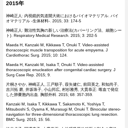
2015年
神崎正人: 内視鏡的気道開大術におけるバイオマテリアル. バイ
オマテリアル -生体材料-. 2015; 33: 174-5
神崎正人: 難治性気胸の新しい治療法(カバーリング法、細胞シー
ト). Respiratory Medical Research. 2015; 3: 202-5
Maeda H, Kanzaki M, Kikkawa T, Onuki T. Video-assisted
thoracoscpic muscle transposition for acute empyema. J
Cardiothorac Surg. 2015; 10: 124.
Maeda H, Kanzaki M, Isaka T, Onuki T. Video-assisted
thoracoscopic enucleation after congenital cardiac surgery. J
Surg Case Rep. 2015; 9.
片桐さやか, 神崎正人, 三戸順子, 葭矢健仁, 前田英之, 和知尚子,
吉川拓 磨, 井坂珠子, 小山邦広, 村杉雅秀, 大貫恭正: 喀血で発症
した肺嚢胞内出血. 胸部外科. 2015; 68: 357-359.
Kanzaki M, Isaka T, Kikkawa T, Sakamoto K, Yoshiya T,
Mitsuboshi S, Oyama K, Murasugi M, Onuki T. Binocular stereo-
navigation for three-dimensional thoracoscopic lung resection.
BMC Surg. 2015; 15: 56.