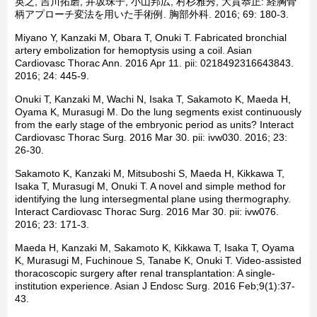
英之, 吉川拓磨, 井坂珠子, 小山邦広, 村杉雅秀, 大貫恭正: 経胸骨
柄アプローチ変法を用いた手術例. 胸部外科. 2016; 69: 180-3.
Miyano Y, Kanzaki M, Obara T, Onuki T. Fabricated bronchial
artery embolization for hemoptysis using a coil. Asian
Cardiovasc Thorac Ann. 2016 Apr 11. pii: 0218492316643843.
2016; 24: 445-9.
Onuki T, Kanzaki M, Wachi N, Isaka T, Sakamoto K, Maeda H,
Oyama K, Murasugi M. Do the lung segments exist continuously
from the early stage of the embryonic period as units? Interact
Cardiovasc Thorac Surg. 2016 Mar 30. pii: ivw030. 2016; 23:
26-30.
Sakamoto K, Kanzaki M, Mitsuboshi S, Maeda H, Kikkawa T,
Isaka T, Murasugi M, Onuki T. A novel and simple method for
identifying the lung intersegmental plane using thermography.
Interact Cardiovasc Thorac Surg. 2016 Mar 30. pii: ivw076.
2016; 23: 171-3.
Maeda H, Kanzaki M, Sakamoto K, Kikkawa T, Isaka T, Oyama
K, Murasugi M, Fuchinoue S, Tanabe K, Onuki T. Video-assisted
thoracoscopic surgery after renal transplantation: A single-
institution experience. Asian J Endosc Surg. 2016 Feb;9(1):37-
43.