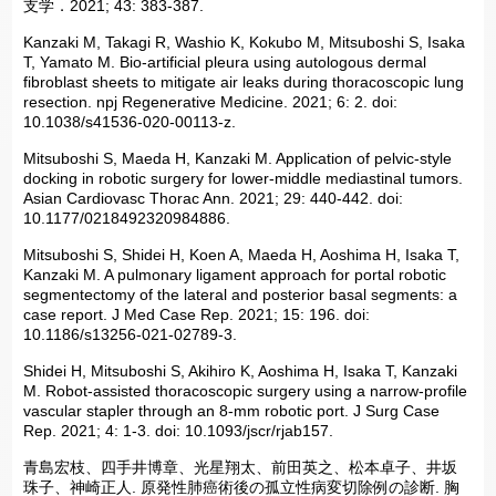
支学．2021; 43: 383-387.
Kanzaki M, Takagi R, Washio K, Kokubo M, Mitsuboshi S, Isaka
T, Yamato M. Bio-artificial pleura using autologous dermal
fibroblast sheets to mitigate air leaks during thoracoscopic lung
resection. npj Regenerative Medicine. 2021; 6: 2. doi:
10.1038/s41536-020-00113-z.
Mitsuboshi S, Maeda H, Kanzaki M. Application of pelvic-style
docking in robotic surgery for lower-middle mediastinal tumors.
Asian Cardiovasc Thorac Ann. 2021; 29: 440-442. doi:
10.1177/0218492320984886.
Mitsuboshi S, Shidei H, Koen A, Maeda H, Aoshima H, Isaka T,
Kanzaki M. A pulmonary ligament approach for portal robotic
segmentectomy of the lateral and posterior basal segments: a
case report. J Med Case Rep. 2021; 15: 196. doi:
10.1186/s13256-021-02789-3.
Shidei H, Mitsuboshi S, Akihiro K, Aoshima H, Isaka T, Kanzaki
M. Robot-assisted thoracoscopic surgery using a narrow-profile
vascular stapler through an 8-mm robotic port. J Surg Case
Rep. 2021; 4: 1-3. doi: 10.1093/jscr/rjab157.
青島宏枝、四手井博章、光星翔太、前田英之、松本卓子、井坂
珠子、神崎正人. 原発性肺癌術後の孤立性病変切除例の診断. 胸