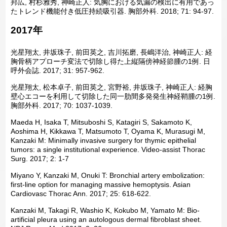
邦広, 村杉雅秀, 神崎正人: 気胸における気漏の検出に有用であっ
たトレンド機能付き低圧持続吸引器. 胸部外科. 2018; 71: 94-97.
2017年
光星翔太, 井坂珠子, 前田英之, 吉川拓磨, 長嶋洋治, 神崎正人: 経
胸骨柄アプローチ変法で切除し得た上縦隔傍神経節腫の1例. 日
呼外会誌. 2017; 31: 957-962.
光星翔太, 松本卓子, 前田英之, 宮野裕, 井坂珠子, 神崎正人: 経胸
壁心エコーを利用して切除した同一肋間多発発生神経鞘腫の1例.
胸部外科. 2017; 70: 1037-1039.
Maeda H, Isaka T, Mitsuboshi S, Katagiri S, Sakamoto K,
Aoshima H, Kikkawa T, Matsumoto T, Oyama K, Murasugi M,
Kanzaki M: Minimally invasive surgery for thymic epithelial
tumors: a single institutional experience. Video-assist Thorac
Surg. 2017; 2: 1-7
Miyano Y, Kanzaki M, Onuki T: Bronchial artery embolization:
first-line option for managing massive hemoptysis. Asian
Cardiovasc Thorac Ann. 2017; 25: 618-622.
Kanzaki M, Takagi R, Washio K, Kokubo M, Yamato M: Bio-
artificial pleura using an autologous dermal fibroblast sheet.