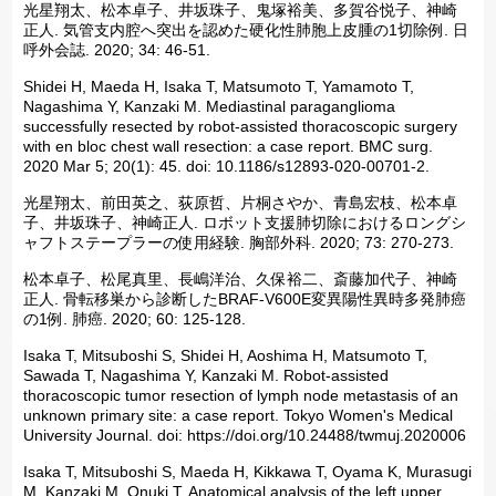
光星翔太、松本卓子、井坂珠子、鬼塚裕美、多賀谷悦子、神崎
正人. 気管支内腔へ突出を認めた硬化性肺胞上皮腫の1切除例. 日
呼外会誌. 2020; 34: 46-51.
Shidei H, Maeda H, Isaka T, Matsumoto T, Yamamoto T,
Nagashima Y, Kanzaki M. Mediastinal paraganglioma
successfully resected by robot-assisted thoracoscopic surgery
with en bloc chest wall resection: a case report. BMC surg.
2020 Mar 5; 20(1):
45. doi: 10.1186/s12893-020-00701-2.
光星翔太、前田英之、荻原哲、片桐さやか、青島宏枝、松本卓
子、井坂珠子、神崎正人. ロボット支援肺切除におけるロングシ
ャフトステープラーの使用経験. 胸部外科. 2020; 73: 270-273.
松本卓子、松尾真里、長嶋洋治、久保裕二、斎藤加代子、神崎
正人. 骨転移巣から診断したBRAF-V600E変異陽性異時多発肺癌
の1例. 肺癌. 2020; 60: 125-128.
Isaka T, Mitsuboshi S, Shidei H, Aoshima H, Matsumoto T,
Sawada T, Nagashima Y, Kanzaki M. Robot-assisted
thoracoscopic tumor resection of lymph node metastasis of an
unknown primary site: a case report. Tokyo Women's Medical
University Journal. doi: https://doi.org/10.24488/twmuj.2020006
Isaka T, Mitsuboshi S, Maeda H, Kikkawa T, Oyama K, Murasugi
M, Kanzaki M, Onuki T. Anatomical analysis of the left upper