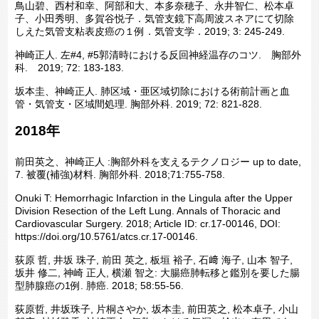
鳥山碧、西村和幸、阿部和大、本多奈穂子、永井智仁、松本卓
子、小田秀明、多賀谷悦子．気管支鏡下高周波スネアにて切除
しえた気管支粘表皮癌の１例．気管支学．2019; 3: 245-249.
神崎正人. 左#4, #5郭清時における反回神経温存のコツ. 胸部外
科. 2019; 72: 183-183.
坂本圭、神崎正人. 肺区域・亜区域切除における術前計画と血
管・気管支・区域間処理. 胸部外科. 2019; 72: 821-828.
2018年
前田英之、神崎正人 :胸部外科を支えるテクノロジー up to date,
7. 被覆(補強)材料. 胸部外科. 2018;71:755-758.
Onuki T: Hemorrhagic Infarction in the Lingula after the Upper
Division Resection of the Left Lung. Annals of Thoracic and
Cardiovascular Surgery. 2018; Article ID: cr.17-00146, DOI:
https://doi.org/10.5761/atcs.cr.17-00146.
荻原 哲, 井坂 珠子, 前田 英之, 板垣 裕子, 石﨑 海子, 山本 智子,
坂井 修二, 神崎 正人, 横瀬 智之: 大腸癌肺転移と鑑別を要した腸
型肺腺癌の1例. 肺癌. 2018; 58:55-56.
荻原哲, 井坂珠子, 片桐さやか, 坂本圭, 前田英之, 松本卓子, 小山