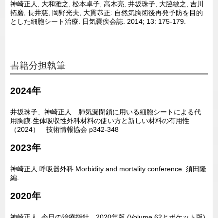
神崎正人, 大和雅之, 松本卓子, 高木亮, 井坂珠子, 大脇敏之, 吉川
拓磨, 長井慈, 岡野光夫, 大貫恭正: 自然気胸術後再発予防を目的
とした細胞シート治療. 日気嚢疾会誌. 2014; 13: 175-179.
書籍分担執筆
2024年
井坂珠子、神崎正人 肺気漏閉鎖に用いる細胞シートによる代
用胸膜.生体吸収性外科材料の使い方と新しい材料の有用性
（2024） 技術情報協会 p342-348
2023年
神崎正人.呼吸器外科 Morbidity and mortality conference. 須田隆
編.
2020年
神崎正人. 今日の治療指針
2020
年版
(Volume 62と
ポケット版
).