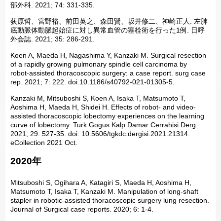
部外科. 2021; 74: 331-335.
荻原哲、宮野裕、前田英之、森田賢、坂井修二、神崎正人. 左肺
底動脈体動脈起始症に対し異常血管の塞栓術を行った1例. 日呼
外会誌. 2021; 35: 286-291.
Koen A, Maeda H, Nagashima Y, Kanzaki M. Surgical resection
of a rapidly growing pulmonary spindle cell carcinoma by
robot‑assisted thoracoscopic surgery: a case report. surg case
rep. 2021; 7: 222. doi.10.1186/s40792-021-01305-5.
Kanzaki M, Mitsuboshi S, Koen A, Isaka T, Matsumoto T,
Aoshima H, Maeda H, Shidei H. Effects of robot- and video-
assisted thoracoscopic lobectomy experiences on the learning
curve of lobectomy. Turk Gogus Kalp Damar Cerrahisi Derg.
2021; 29: 527-35. doi: 10.5606/tgkdc.dergisi.2021.21314.
eCollection 2021 Oct.
2020年
Mitsuboshi S, Ogihara A, Katagiri S, Maeda H, Aoshima H,
Matsumoto T, Isaka T, Kanzaki M. Manipulation of long-shaft
stapler in robotic-assisted thoracoscopic surgery lung resection.
Journal of Surgical case reports. 2020; 6: 1-4.