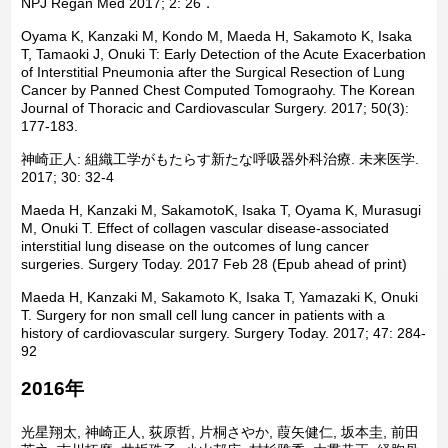
NPJ Regan Med 2017; 2: 26．
Oyama K, Kanzaki M, Kondo M, Maeda H, Sakamoto K, Isaka
T, Tamaoki J, Onuki T: Early Detection of the Acute Exacerbation
of Interstitial Pneumonia after the Surgical Resection of Lung
Cancer by Panned Chest Computed Tomograohy. The Korean
Journal of Thoracic and Cardiovascular Surgery. 2017; 50(3):
177-183.
神崎正人: 組織工学がもたらす新たな呼吸器外科治療. 未来医学.
2017; 30: 32-4
Maeda H, Kanzaki M, SakamotoK, Isaka T, Oyama K, Murasugi
M, Onuki T. Effect of collagen vascular disease-associated
interstitial lung disease on the outcomes of lung cancer
surgeries. Surgery Today. 2017 Feb 28 (Epub ahead of print)
Maeda H, Kanzaki M, Sakamoto K, Isaka T, Yamazaki K, Onuki
T. Surgery for non small cell lung cancer in patients with a
history of cardiovascular surgery. Surgery Today. 2017; 47: 284-
92
2016年
光星翔太, 神崎正人, 荻原哲, 片桐さやか, 葭矢健仁, 坂本圭, 前田