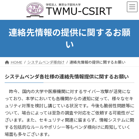
コ
ナ
ン
ビ
テ
ゲ
ン
ー
ツ
シ
連絡先情報の提供に関するお願
へ
ョ
ス
ン
い
キ
に
ッ
移
プ
動
HOME
システムベンダ様向け
連絡先情報の提供に関するお願い
システムベンダ各社様の連絡先情報提供に関するお願い
昨今、国内の大学や医療機関に対するサイバー攻撃が活発にな
っており、本学においても各機関からの通知に従って、様々なセキ
ュリティ対策を検討し講じている状況です。今後も脆弱性問題等に
ついて、場合によっては至急の調査や対応をご依頼する可能性がご
ざいます。また、セキュリティ関連に留まらず、情報システムに関
する包括的なルールやポリシー等もベンダ様向けに周知していく
場面も多々ございます。