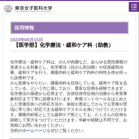
採用情報
2023年09月15日
【医学部】化学療法・緩和ケア科（助教）
化学療法・緩和ケア科は、がんや肉腫など、あらゆる悪性腫瘍の
患者さんを対象とし、化学療法（抗がん剤治療）や症状緩和治
療、緩和ケアを行う、腫瘍内科と緩和ケア内科の特性を併せ持っ
た診療科です。
がん医療をやりたい、腫瘍内科を目指している、緩和ケア医を志
している、という方に適しており、豊富な症例を経験できます。
化学療法の基礎から応用まで、合併症併存症例の治療から有害事
象対応まで丁寧に診療を行います。疼痛コントロールをはじめと
した苦痛症状への対応方法や、病状が悪化してからでも苦痛や苦
悩に寄り添い対応できる緩和ケアスキルを身につけていただけま
す。腫瘍内科医としても緩和ケア医としても、たくさんの症例を
経験して実力をつけていただけます。年齢や経験は不問です。お
気軽にお問い合わせください。
当科の
ホームページ
もぜひご覧ください。