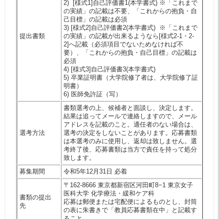
2) [様式1]自己評価書1(本学書式) ※「これまで
の実績」の記載は不要、「これからの抱負・自
己目標」の記載は必須
3) [様式2]自己評価書2(本学書式)
※「これまで
提出書類
の実績」の記載が出来るようなら[様式2-1・2-
2]へ記載（必須項目でないためなければ不
要）、「これからの抱負・自己目標」の記載は
必須
4) [様式3]自己評価書3(本学書式)
5) 卒業証明書（大学院修了者は、大学院修了証
明書）
6) 医師免許証（写）
書類選考の上、候補者と面談し、決定します。
結果は追ってメールで連絡しますので、メール
アドレスを記載のこと。適任者のない場合は、
選考方法
選考の決定をしないことがあります。応募書類
は本選考のみに使用し、返却は致しません。選
考終了後、応募書類は当方で責任を持って処分
致します。
募集期間
令和5年12月31日 必着
〒162-8666 東京都新宿区河田町8−1 東京女子
医科大学 化学療法・緩和ケア科
書類の提出
応募は郵便または宅配便によるものとし、封筒
先
の表に朱書きで「教員応募書類在中」と記載す
ること。