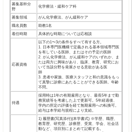
募集基幹分
化学療法・緩和ケア科
野
募集領域
がん化学療法、がん緩和ケア
職名員数
助教1名
着任時期
具体的な時期については応相談
以下の1〜3の条件をすべて有する方。
1. 日本専門医機構で定義される基本領域専門医
を有している医師、またはその予定の医師
2. がん化学療法、がん緩和ケアのいずれか、ま
たは両方に興味があり、臨床、教育、研究にお
応募資格
いて当該分野を発展させる意欲がある医
師
3. 患者や家族、医療スタッフと和の意識をもっ
て真摯に診療にあたることができる医師。年齢
不問。
採用時は1年の有期雇用となり、最長5年まで勤
務実績等を考慮した上で更新可。5年経過後、
待遇
学内の所定の評価を経て無期雇用への転換可。
給与は本学給与規程により支給。
1) 履歴書(写真添付)(本学書式) ※学歴、職歴、
教育歴、研究歴、診療歴、受賞、学会、社会活
動など、項目別にまとめて記載する。