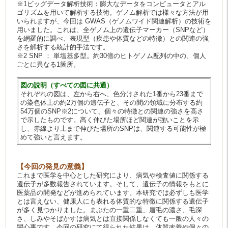
※1ビッグデータ解析技術：膨大なデータをコンピュータとアル
ゴリズムを用いて解析する技術。ゲノム解析では様々な方法が用
いられますが、今回は GWAS（ゲノムワイド関連解析）の技術を
用いました。これは、全ゲノム上の遺伝子マーカー（SNPなど）
を網羅的に調べ、表現型（疾患や体質などの特徴）との関連の強
さを解析する統計的手法です。
※2 SNP ： 単塩基多型。約30億のヒトゲノム配列の中の、個人
ごとに異なる1箇所。
図の説明（すべての図に共通）
それぞれの図は、左から右へ、色分けされた1番から23番まで
の染色体上の約2万個の遺伝子と、その間の領域に分布する約
54万個のSNP※2について、個々の特徴との関連の強さを高さ
で示したものです。高く伸びた場所ほど関連が強いことを示
し、赤線より上まで伸びた場所のSNPは、関連する可能性が極
めて強いと言えます。
【今回の発見の意義】
これまで医学を中心とした研究により、病気や検査値に関係する
遺伝子が多数報告されています。そして、遺伝子の情報をもとに
医薬品の開発などが進められています。本研究では必ずしも医学
とは言えない、健康人にも表れる体質的な特徴に関係する遺伝子
が多く見つかりました。まぶたの一重二重、眉毛の濃さ、毛深
さ、しみやそばかすは病気とは直接関係しなくても一般の人々の
関心事です。今回の研究にて得られた結果は、体質改善や個々の