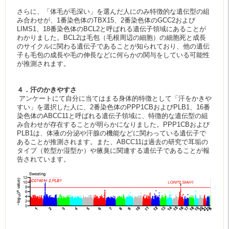
さらに、「体毛が毛深い」を選んだ人にのみ特徴的な遺伝型の組
み合わせが、1番染色体のTBX15、2番染色体のGCC2および
LIMS1、18番染色体のBCL2と呼ばれる遺伝子領域にあることが
わかりました。BCL2は毛包（毛根周辺の細胞）の細胞死と成長
のサイクルに関わる遺伝子であることが知られており、他の遺伝
子も毛包の成長や毛の伸長などに何らかの関与をしている可能性
が推測されます。
４．汗のかきやすさ
アンケートにて自分に当てはまる身体的特徴として「汗をかきや
すい」を選択した人に、2番染色体のPPP1CBおよびPLB1、16番
染色体のABCC11と呼ばれる遺伝子領域に、特徴的な遺伝型の組
み合わせが存在することが明らかになりました。PPP1CBおよび
PLB1は、体液の分泌や汗腺の機能などに関わっている遺伝子で
あることが推測されます。また、ABCC11は過去の研究で耳垢の
タイプ（乾型か湿型か）や腋臭に関連する遺伝子であることが報
告されています。