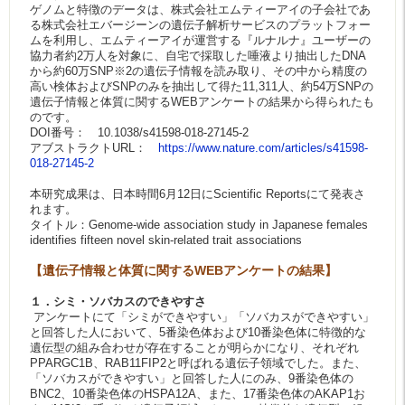
ゲノムと特徴のデータは、株式会社エムティーアイの子会社であ
る株式会社エバージーンの遺伝子解析サービスのプラットフォー
ムを利用し、エムティーアイが運営する『ルナルナ』ユーザーの
協力者約2万人を対象に、自宅で採取した唾液より抽出したDNA
から約60万SNP※2の遺伝子情報を読み取り、その中から精度の
高い検体およびSNPのみを抽出して得た11,311人、約54万SNPの
遺伝子情報と体質に関するWEBアンケートの結果から得られたも
のです。
DOI番号： 10.1038/s41598-018-27145-2
アブストラクトURL：
https://www.nature.com/articles/s41598-
018-27145-2
本研究成果は、日本時間6月12日にScientific Reportsにて発表さ
れます。
タイトル：Genome-wide association study in Japanese females
identifies fifteen novel skin-related trait associations
【遺伝子情報と体質に関するWEBアンケートの結果】
１．シミ・ソバカスのできやすさ
アンケートにて「シミができやすい」「ソバカスができやすい」
と回答した人において、5番染色体および10番染色体に特徴的な
遺伝型の組み合わせが存在することが明らかになり、それぞれ
PPARGC1B、RAB11FIP2と呼ばれる遺伝子領域でした。また、
「ソバカスができやすい」と回答した人にのみ、9番染色体の
BNC2、10番染色体のHSPA12A、また、17番染色体のAKAP1お