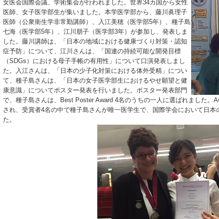
女医会国際会議、学術集会が行われました。世界34カ国から女性
医師、女子医学部生が集いました。本学医学部から、藤川眞理子
医師（公衆衛生学非常勤講師）、入江美穂（医学部5年）、種子島
七海（医学部5年）、江川朋子（医学部3年）が参加し、発表しま
した。藤川講師は、「日本の地域における健康づくり対策・認知
症予防」について、江川さんは、「国連の持続可能な開発目標
（SDGs）における母子手帳の有用性」について口演発表しまし
た。入江さんは、「日本の少子化対策における体外受精」につい
て、種子島さんは、「日本の女子医学部生におけるやせ願望と健
康意識」についてポスター発表を行いました。ポスター発表部門
で、種子島さんは、Best Poster Award 4名のうちの一人に選ばれまし
され、受賞者4名の中で種子島さんが唯一医学生で、国際学会において日本
た。