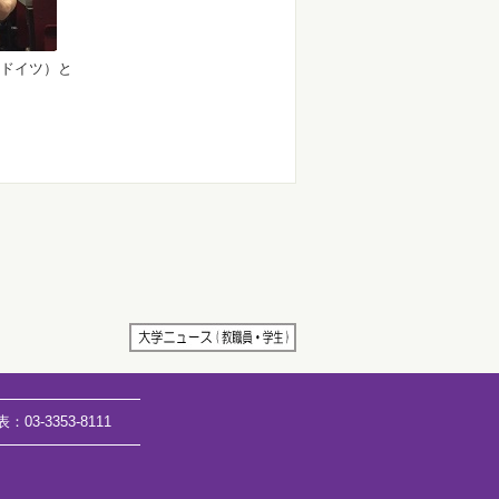
rer（ドイツ）と
表：
03-3353-8111