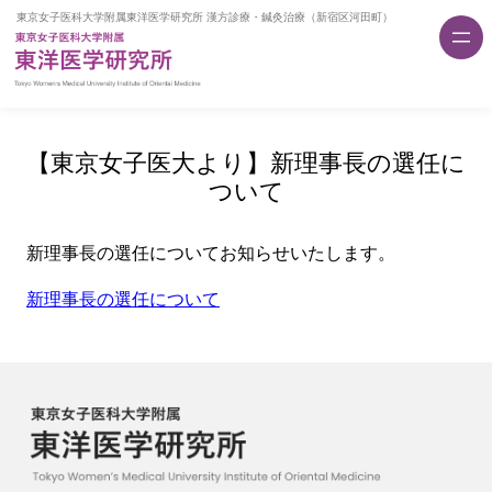
内
容
を
ス
キ
ッ
【東京女子医大より】新理事長の選任に
プ
ついて
新理事長の選任についてお知らせいたします。
新理事長の選任について