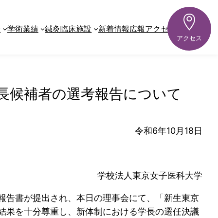
03-6709-9026
鍼灸臨床施設
（初診・再診）
鍼灸治療
来
学術業績
平日9:00〜17:00
鍼灸臨床施設
新着情報
広報
アクセス
アクセス
長候補者の選考報告について
令和6年10月18日
学校法人東京女子医科大学
報告書が提出され、本日の理事会にて、「新生東京
結果を十分尊重し、新体制における学長の選任決議