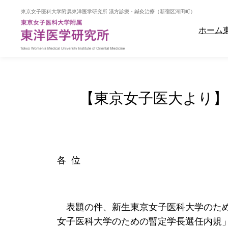
内
容
ホーム
を
ス
キ
ッ
プ
【東京女子医大より
各 位
表題の件、新生東京女子医科大学のため
女子医科大学のための暫定学長選任内規