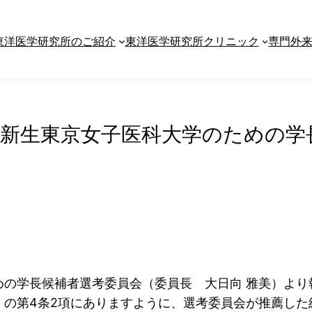
03-6709-9025
クリニック
（初診・再診）
漢方診療
東洋医学研究所
東洋医学研究所のご紹介
平日9:00〜16:00（11:30〜13:30を除く）
東洋医学研究所クリニック
専門外
】新生東京女子医科大学のための学
の学長候補者選考委員会（委員長 大日向 雅美）より
」の第4条2項にありますように、選考委員会が推薦した