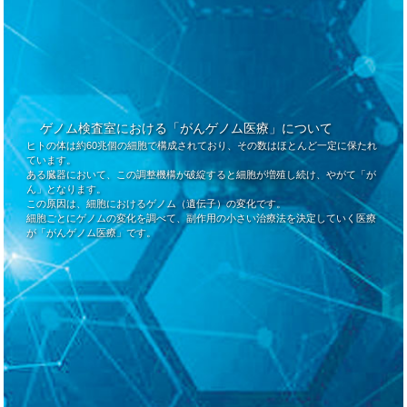
ゲノム検査室における「がんゲノム医療」について
ヒトの体は約60兆個の細胞で構成されており、その数はほとんど一定に保たれ
ています。
ある臓器において、この調整機構が破綻すると細胞が増殖し続け、やがて「が
ん」となります。
この原因は、細胞におけるゲノム（遺伝子）の変化です。
細胞ごとにゲノムの変化を調べて、副作用の小さい治療法を決定していく医療
が「がんゲノム医療」です。