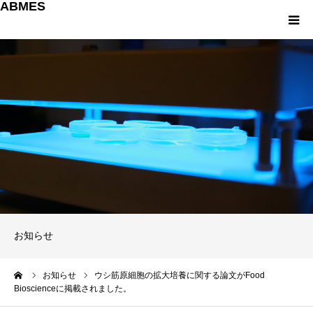
ABMES
About us
研究について
教育について
産学連携
パンフレット
お知らせ
お問い合わせ
ーム
お知らせ
ウシ筋原細胞の拡大培養に関する論文がFood
Bioscienceに掲載されました。
English