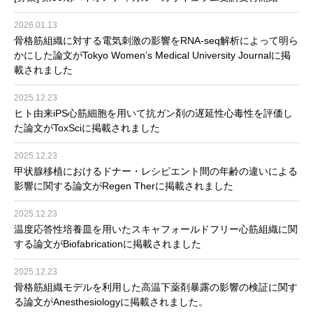
2026.01.13
骨格筋組織に対する電気刺激の影響をRNA-seq解析によって明ら
かにした論文がTokyo Women’s Medical University Journalに掲
載されました
2025.12.23
ヒト由来iPS心筋細胞を用いて抗ガン剤の遅延性心毒性を評価し
た論文がToxSciに掲載されました
2025.12.23
甲状腺移植におけるドナー・レシピエント間の年齢の違いによる
影響に関する論文がRegen Therに掲載されました
2025.12.23
温度応答性培養皿を用いたスキャフォールドフリー心筋組織に関
する論文がBiofabricationに掲載されました
2025.12.23
骨格筋組織モデルを利用した高温下薬剤暴露の影響の検証に関す
る論文がAnesthesiologyに掲載されました。