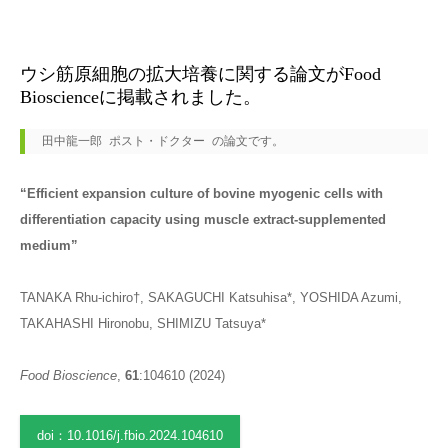
2024.10.3
ウシ筋原細胞の拡大培養に関する論文がFood
Bioscienceに掲載されました。
田中龍一郎 ポスト・ドクター の論文です。
“Efficient expansion culture of bovine myogenic cells with
differentiation capacity using muscle extract-supplemented
medium”
TANAKA Rhu-ichiro†, SAKAGUCHI Katsuhisa*, YOSHIDA Azumi,
TAKAHASHI Hironobu, SHIMIZU Tatsuya*
Food Bioscience
,
61
:104610 (2024)
doi：10.1016/j.fbio.2024.104610