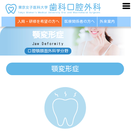
入局・研修を希望の方へ
医療関係者の方へ
外来案内
顎変形症
Jaw Deformity
口腔顎顔面外科学分野
顎変形症