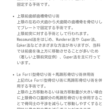
固定する手術です。
上顎前歯部歯槽骨切り術
上顎の左右の犬歯から犬歯間の歯槽骨を骨切りし
てプレートで固定する手術です。
上顎前突に対する手術として行われます。
Wassmund法をはじめ、Wunderer法や Cuper法、
Epker法などさまざまな方法がありますが、当科
では前歯を後上方に移動させることが多いため
（著しい上顎前突症例）、Cuper法を主に行って
います。
Le FortI型骨切り術＋馬蹄形骨切り術併用術
上記のLe FortI型骨切り術に馬蹄形骨切り術を併
用する手術です。
上顎の上方移動あるいは後方移動量が大きい場合
に上顎骨の口蓋部分の馬蹄形骨切りを併用するこ
とで骨同士の干渉を減らして移動しやすくすると