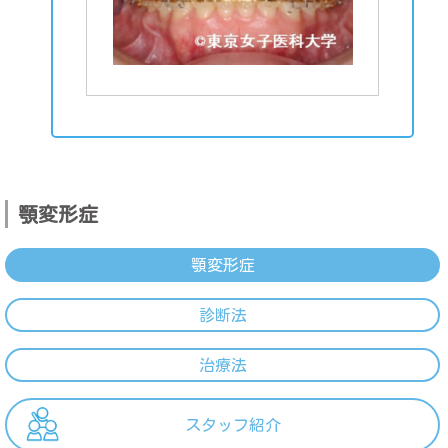
顎変形症
顎変形症
診断法
治療法
スタッフ紹介