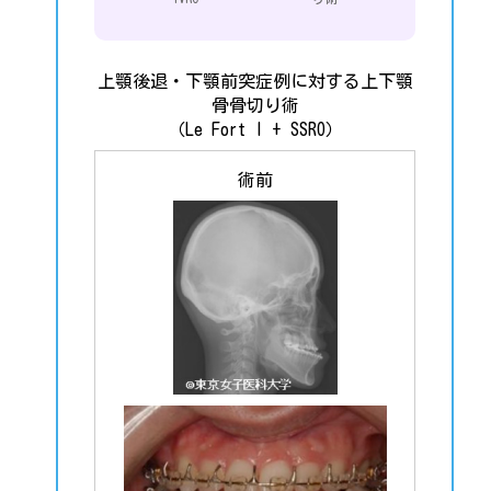
上顎後退・下顎前突症例に対する上下顎
骨骨切り術
（Le Fort I + SSRO）
術前