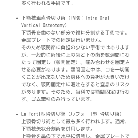
多く行われる手術です。
下顎枝垂直骨切り術（IVRO：Intra Oral
Vertical Osteotomy）
下顎骨を歯のない部分で縦に分割する手術です。
金属プレートでの固定は行いません。
そのため顎関節に負担の少ない手術ではあります
が、一般的に術後に上の歯と下の歯を数週間にわ
たって固定し（顎間固定）、噛み合わせを固定さ
せる必要があります。顎間固定中は、口を一切開
くことが出来ないため身体への負担が大きいだけ
でなく、顎間固定中に嘔吐をすると窒息のリスク
があります。そのため、当科では顎間固定は行わ
ず、ゴム牽引のみ行っています。
Le FortI型骨切り術（ルフォーI型 骨切り術）
上顎骨切り術として最も多く行われます。通常、
下顎枝矢状分割術を併用します。
上顎骨を鼻の下で水平に切断し、金属プレートで