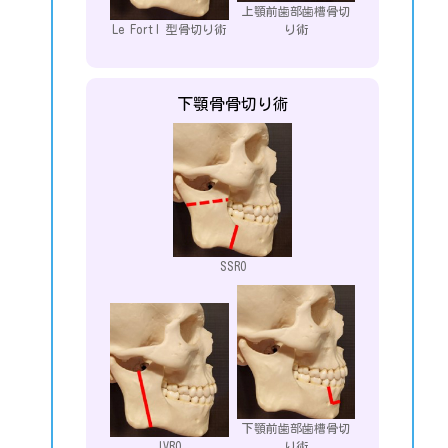
上顎前歯部歯槽骨切
Le FortI 型骨切り術
り術
下顎骨骨切り術
SSRO
下顎前歯部歯槽骨切
IVRO
り術