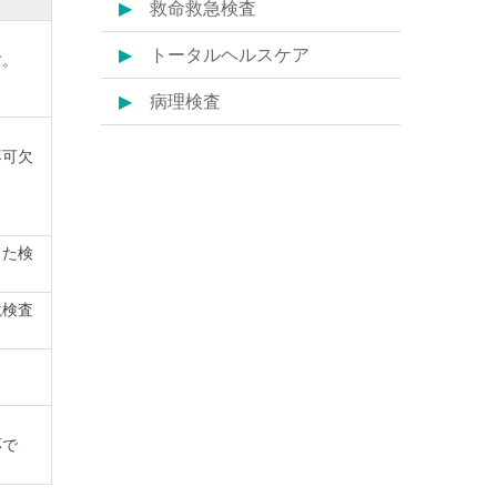
救命救急検査
トータルヘルスケア
す。
病理検査
不可欠
した検
鏡検査
応で