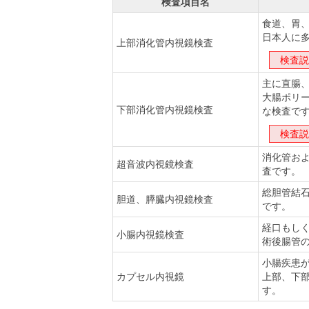
検査項目名
食道、胃
日本人に
上部消化管内視鏡検査
検査説明
主に直腸
大腸ポリ
下部消化管内視鏡検査
な検査で
検査説明
消化管お
超音波内視鏡検査
査です。
総胆管結
胆道、膵臓内視鏡検査
です。
経口もし
小腸内視鏡検査
術後腸管
小腸疾患
カプセル内視鏡
上部、下
す。