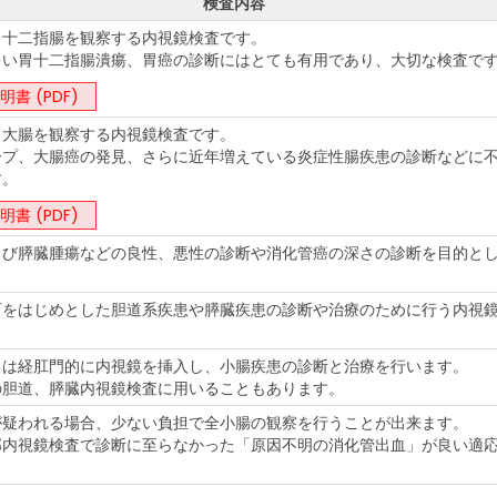
検査内容
、十二指腸を観察する内視鏡検査です。
多い胃十二指腸潰瘍、胃癌の診断にはとても有用であり、大切な検査で
書 (PDF)
、大腸を観察する内視鏡検査です。
ープ、大腸癌の発見、さらに近年増えている炎症性腸疾患の診断などに
す。
書 (PDF)
よび膵臓腫瘍などの良性、悪性の診断や消化管癌の深さの診断を目的と
石をはじめとした胆道系疾患や膵臓疾患の診断や治療のために行う内視
くは経肛門的に内視鏡を挿入し、小腸疾患の診断と治療を行います。
の胆道、膵臓内視鏡検査に用いることもあります。
が疑われる場合、少ない負担で全小腸の観察を行うことが出来ます。
部内視鏡検査で診断に至らなかった「原因不明の消化管出血」が良い適