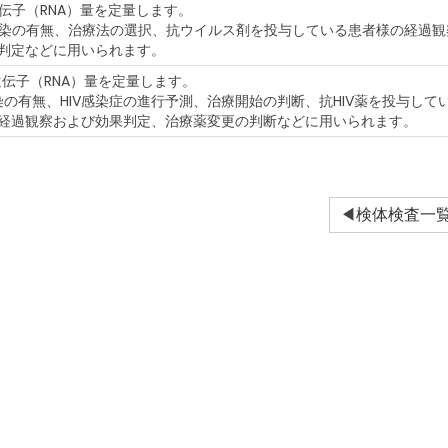
遺伝子（RNA）量を定量します。
感染の有無、治療法の選択、抗ウイルス剤を投与している患者様の経過観
判定などに用いられます。
-1遺伝子（RNA）量を定量します。
感染の有無、HIV感染症の進行予測、治療開始の判断、抗HIV薬を投与して
経過観察および効果判定、治療薬変更の判断などに用いられます。
検体検査一