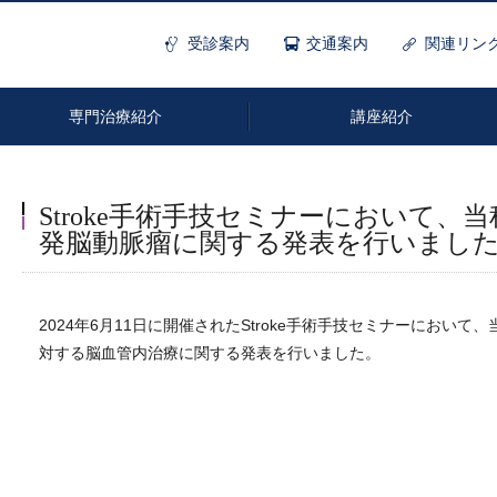
受診案内
交通案内
関連リン
専門治療紹介
講座紹介
Stroke手術手技セミナーにおいて、
発脳動脈瘤に関する発表を行いまし
脳血管内治療
機能神経外科
小児脳神経外科
2024年6月11日に開催されたStroke手術手技セミナーにおい
対する脳血管内治療に関する発表を行いました。