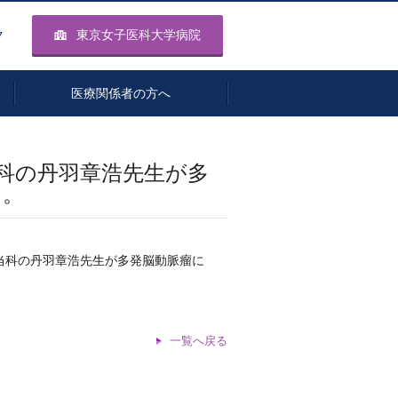
ク
東京女子医科大学病院
医療関係者の方へ
当科の丹羽章浩先生が多
た。
ガンマナイフ治療
脊髄脊椎外科
て、当科の丹羽章浩先生が多発脳動脈瘤に
一覧へ戻る