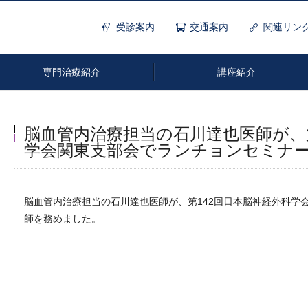
受診案内
交通案内
関連リン
専門治療紹介
講座紹介
脳血管内治療担当の石川達也医師が、第
学会関東支部会でランチョンセミナ
脳血管内治療
機能神経外科
小児脳神経外科
脳血管内治療担当の石川達也医師が、第142回日本脳神経外科学
師を務めました。