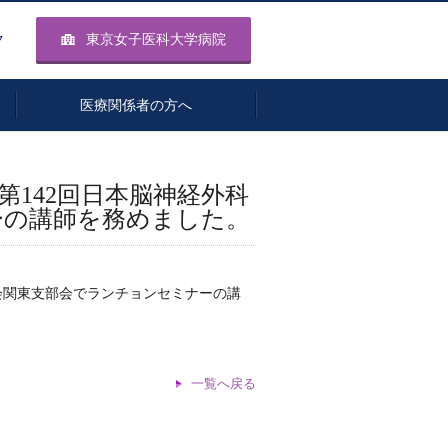
ク
東京女子医科大学病院
医療関係者の方へ
142回日本脳神経外科
ーの講師を務めました。
ガンマナイフ治療
脊髄脊椎外科
会関東支部会でランチョンセミナーの講
一覧へ戻る