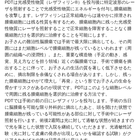
PDTは光感受性物質（レザフィリン®）を投与後に特定波形のレー
ザを照射することで光感受性物質にエネルギーを付与し腫瘍細胞
を攻撃します。レザフィリンは正常組織からは速やかに排泄され
腫瘍細胞には残る性質を有するため、腫瘍細胞内に残った光感受
性物質にレーザを照射することで正常細胞を障害することなく腫
瘍細胞だけを選択的に治療することを可能にします。
お子さんの難治性脳腫瘍では手術で最大限に摘出しても、その周
囲にはまだ細胞レベルで腫瘍細胞が残っているといわれます（周
囲の組織への浸潤性）。また、重要な構造物（手足の動き、感
覚、見え方などを担う領域）近くの脳腫瘍では、手術で腫瘍を摘
出することに伴って、お子さんの生活の質を著しく低下させるた
めに、摘出制限を余儀なくされる場合があります。しかし、残っ
た腫瘍細胞はやがて増大し「再発」という形でお子さんの生命を
脅かすリスクがあるのが現状です。PDTはこのような細胞レベル
で周囲に残る腫瘍細胞を選択的に治療する方法です。
PDTでは手術の前の日にレザフィリンを投与します。手術の当日
に脳腫瘍を可能な限り外科的に摘出したあと、頭を開けた状態で
腫瘍細胞が残っている可能性がある部位に対して手術中にレーザ
照射を行います。術後2週間は光に対して過敏な状態が続きますの
で光を落とした状態で入院を継続していただきます。光過敏性試
験（光に対して皮膚の発赤が出現しないかを確認する試験）がク
リアされればその後は日常生活に戻ります。