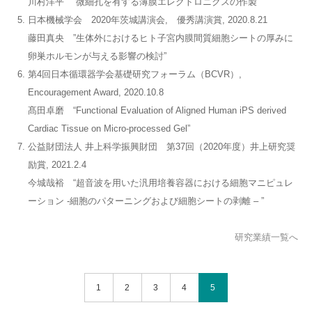
川村洋平 ”微細孔を有する薄膜エレクトロニクスの作製”
日本機械学会 2020年茨城講演会, 優秀講演賞, 2020.8.21
藤田真央 ”生体外におけるヒト子宮内膜間質細胞シートの厚みに
卵巣ホルモンが与える影響の検討”
第4回日本循環器学会基礎研究フォーラム（BCVR）,
Encouragement Award, 2020.10.8
髙田卓磨 “Functional Evaluation of Aligned Human iPS derived
Cardiac Tissue on Micro-processed Gel”
公益財団法人 井上科学振興財団 第37回（2020年度）井上研究奨
励賞, 2021.2.4
今城哉裕 “超音波を用いた汎用培養容器における細胞マニピュレ
ーション -細胞のパターニングおよび細胞シートの剥離 – ”
研究業績一覧へ
1
2
3
4
5