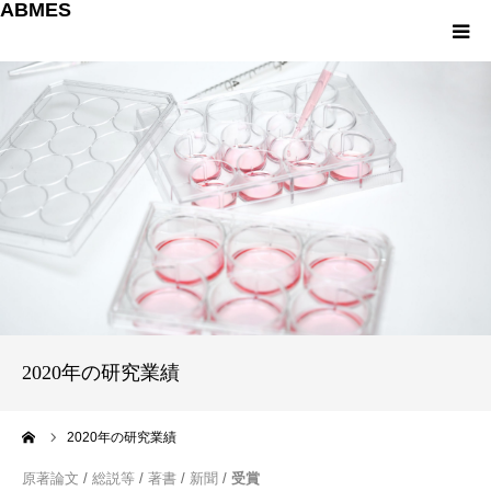
ABMES
About us
研究について
教育について
産学連携
パンフレット
2020年の研究業績
お問い合わせ
ーム
2020年の研究業績
English
原著論文
/
総説等
/
著書
/
新聞
/
受賞