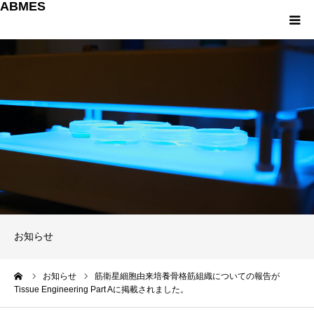
ABMES
About us
研究について
教育について
産学連携
パンフレット
お知らせ
お問い合わせ
ーム
お知らせ
筋衛星細胞由来培養骨格筋組織についての報告が
Tissue Engineering Part Aに掲載されました。
English