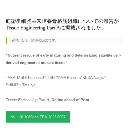
2023.10.24
筋衛星細胞由来培養骨格筋組織についての報告が
Tissue Engineering Part Aに掲載されました。
高橋 宏信　講師の論文です。
“Nutrient rescue of early maturing and deteriorating satellite cell-
derived engineered muscle tissue”
TAKAHASHI Hironobu†*, ISHIYAMA Kaho, TAKEDA Naoya*,
SHIMIZU Tatsuya
Tissue Engineering Part A,
Online ahead of Print
doi：10.1089/ten.TEA.2023.0007