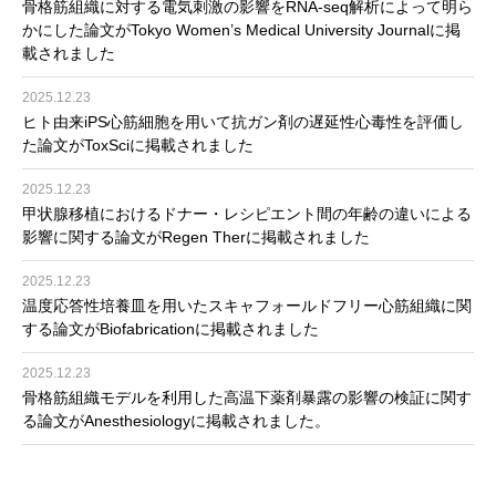
骨格筋組織に対する電気刺激の影響をRNA-seq解析によって明ら
かにした論文がTokyo Women’s Medical University Journalに掲
載されました
2025.12.23
ヒト由来iPS心筋細胞を用いて抗ガン剤の遅延性心毒性を評価し
た論文がToxSciに掲載されました
2025.12.23
甲状腺移植におけるドナー・レシピエント間の年齢の違いによる
影響に関する論文がRegen Therに掲載されました
2025.12.23
温度応答性培養皿を用いたスキャフォールドフリー心筋組織に関
する論文がBiofabricationに掲載されました
2025.12.23
骨格筋組織モデルを利用した高温下薬剤暴露の影響の検証に関す
る論文がAnesthesiologyに掲載されました。