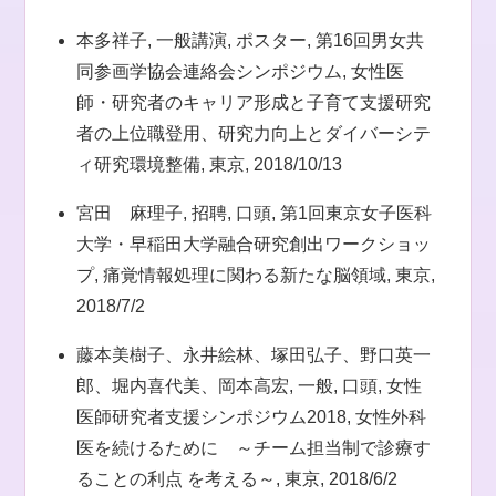
本多祥子, 一般講演, ポスター, 第16回男女共
同参画学協会連絡会シンポジウム, 女性医
師・研究者のキャリア形成と子育て支援研究
者の上位職登用、研究力向上とダイバーシテ
ィ研究環境整備, 東京, 2018/10/13
宮田 麻理子, 招聘, 口頭, 第1回東京女子医科
大学・早稲田大学融合研究創出ワークショッ
プ, 痛覚情報処理に関わる新たな脳領域, 東京,
2018/7/2
藤本美樹子、永井絵林、塚田弘子、野口英一
郎、堀内喜代美、岡本高宏, 一般, 口頭, 女性
医師研究者支援シンポジウム2018, 女性外科
医を続けるために ～チーム担当制で診療す
ることの利点 を考える～, 東京, 2018/6/2