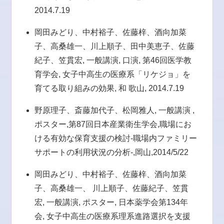
2014.7.19
岡田みどり、中村裕子、佐藤梓、酒向加菜
子、高桑雄一、川上順子、田中美恵子、佐藤
紀子、笠貫宏, 一般講演, 口演, 第46回医学教
育学会, 女子中高生の医療系「リケジョ」を
育てる取り組みの効果, 和 歌山, 2014.7.19
野原理子、斎藤加代子、松岡雅人, 一般講演 ,
ポスター,第87回日本産業衛生学会,職場にお
ける有効な保育支援の検討-職場内ファミリー
サポートの利用状況の分析-,岡山,2014/5/22
岡田みどり、中村裕子、佐藤梓、酒向加菜
子、高桑雄一、 川上順子、佐藤紀子、笠貫
宏, 一般講演, ポスター, 日本薬学会第134年
会, 女子中高生の医療系理系進路選択を支援