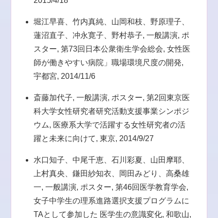
2015/4/18
堀江早喜、竹内真純、山岡和枝、野原理子、
蓮沼直子、冲永寛子、野村恭子, 一般講演, ポ
スター, 第73回日本公衆衛生学会総会, 女性医
師が働きやすい病院」職場環境尺度の開発,
宇都宮, 2014/11/6
斎藤加代子, 一般講演, ポスター, 第2回東京医
科大学女性研究者研究活動支援事業シンポジ
ウム, 医療系大学で活躍する女性研究者の活
躍と未来に向けて, 東京, 2014/9/27
水口知子、中尾千恵、石川彩夏、山田摩耶、
上村真央、鎌田紗知衣、岡田みどり、高桑雄
一, 一般講演, ポスター, 第46回医学教育学会,
女子中学生の理系進路選択支援プログラムに
TAとして参加した 医学生の意識変化, 和歌山,