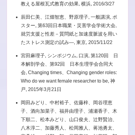
教える屋根瓦式教育の効果, 横浜, 2016/3/27
辰田仁美、江畑智恵、野原理子, 一般講演, ポ
スター, 第63回日本職業・災害学会学術大会,
就労支援と性差－質問紙と加速度脈波を用い
たストレス測定の試み―, 東京, 2015/11/22
宮田麻理子, シンポジウム, 口演, 第120回 日
本解剖学会、第92回 日本生理学会合同大
会, Changing times、Changing gender roles:
Who do we want female researcher to be, 神
戸, 2015年3月21日
岡田みどり、中村裕子、佐藤梓、岡谷理恵
子、酒向加菜子、福井由理子、浦瀬香子、木
下順二、松本みどり、山口俊夫、辻野賢治、
八木淳二、加藤秀人、松岡雅人、蒋池勇太、