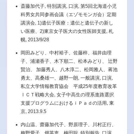
斎藤加代子, 特別講演, 口演, 第5回北海道小児
科男女共同参画会議（エゾモモンガ会）定期
講演会, 1)遺伝子医療：遺伝と遺伝子の新し
い医療、2)東京女子医大の女性医師支援, 札
幌, 2013/9/28
岡田みどり、中村裕子、佐藤梓、福井由理
子、浦瀬香子、木下順二、松本みどり、 辻野
賢治、 加藤秀人、八木淳二、松岡雅人、蒋池
勇太、高桑雄一、越野一朗, 一般講演, 口演,
私立大学情報教育協会 平成25年度教育改革
ＩＣＴ戦略大会, 女子中高生の理系進路選択
支援プログラムにおけるｉＰａｄの活用, 東
京, 2013.9.5
内山温、齋藤加代子、野原理子、川村正行、
梅野愛子、畑英恵、楠田聡, 特別報告, 口演,