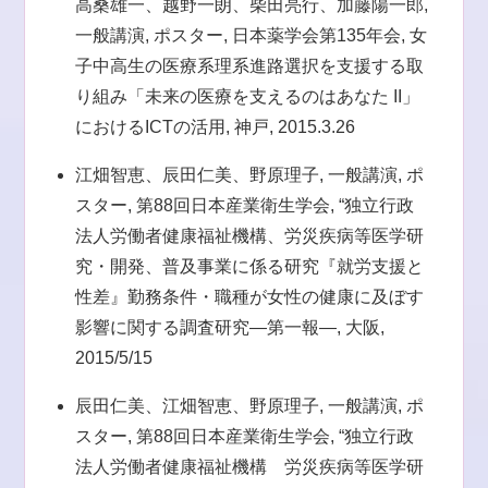
高桑雄一、越野一朗、柴田亮行、加藤陽一郎,
一般講演, ポスター, 日本薬学会第135年会, 女
子中高生の医療系理系進路選択を支援する取
り組み「未来の医療を支えるのはあなた II」
におけるICTの活用, 神戸, 2015.3.26
江畑智恵、辰田仁美、野原理子, 一般講演, ポ
スター, 第88回日本産業衛生学会, “独立行政
法人労働者健康福祉機構、労災疾病等医学研
究・開発、普及事業に係る研究『就労支援と
性差』勤務条件・職種が女性の健康に及ぼす
影響に関する調査研究—第一報—, 大阪,
2015/5/15
辰田仁美、江畑智恵、野原理子, 一般講演, ポ
スター, 第88回日本産業衛生学会, “独立行政
法人労働者健康福祉機構 労災疾病等医学研