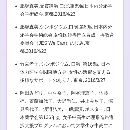
肥塚直美,受賞講演,口演,第89回日本内分泌学
会学術総会,京都,2016/4/23
肥塚直美,シンポジウム,口演,第89回日本内分
泌学会学術総会,女性医師専門医育成・再教育
委員会（JES We Can）の歩み,京
都,2016/4/23
竹宮孝子, シンポジウム, 口演, 第166回 日本
体力医学会関東地方会, 女性の活躍を支える
多様なサポートのあり方, 東京, 2016/3/27
岡田みどり、中村裕子、岡谷理恵子、佐藤
梓、齋藤加代子、大野尚仁、井上みち子、深
見希代子、渡邉弘美, 一般講演, ポスター, 日
本薬学会第136年会, 女子中高生の理系進路選
択支援プログラムにおいて大学生が中高生に