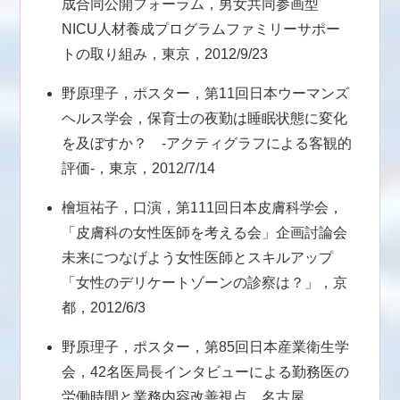
成合同公開フォーラム，男女共同参画型
NICU人材養成プログラムファミリーサポー
トの取り組み，東京，2012/9/23
野原理子，ポスター，第11回日本ウーマンズ
ヘルス学会，保育士の夜勤は睡眠状態に変化
を及ぼすか？ -アクティグラフによる客観的
評価-，東京，2012/7/14
檜垣祐子，口演，第111回日本皮膚科学会，
「皮膚科の女性医師を考える会」企画討論会
未来につなげよう女性医師とスキルアップ
「女性のデリケートゾーンの診察は？」，京
都，2012/6/3
野原理子，ポスター，第85回日本産業衛生学
会，42名医局長インタビューによる勤務医の
労働時間と業務内容改善視点，名古屋，