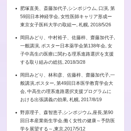
肥塚直美、斎藤加代子,シンポジウム, 口演, 第
59回日本神経学会, 女性医師キャリア形成ー
東京女子医科大学の取組ー, 札幌, 2018/5/26
岡田みどり、中村裕子、佐藤梓、齋藤加代子,
一般講演, ポスター日本薬学会第138年会, 女
子中高生の医療に関わる理系進路選択を支援
する取り組みの総括, 2018/3/28
岡田みどり、林和彦、佐藤梓、齋藤加代子,一
般講演,ポスター, 第49回日本医学教育学会大
会, 中高生の理系進路選択支援プログラムに
おける出張講義の効果, 札幌, 2017/8/19
野原理子、森智恵子,シンポジウム,座長,第90
回日本産業衛生学会,働く女性の健康～予防医
学を展望する～,東京,2017/5/12