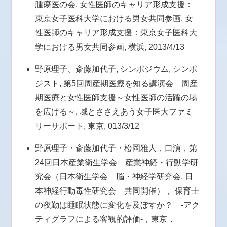
腫瘍医の会, 女性医師のキャリア形成支援：
東京女子医科大学における男女共同参画, 女
性医師のキャリア形成支援：東京女子医科大
学における男女共同参画, 横浜, 2013/4/13
野原理子、斎藤加代子, シンポジウム, シンポ
ジスト, 第5回周産期医療を知る講演会 周産
期医療と女性医師支援～女性医師の活躍の場
を広げる～, 域とささえあう女子医大ファミ
リーサポート, 東京, 013/3/12
野原理子・斎藤加代子・松岡雅人，口演，第
24回日本産業衛生学会 産業神経・行動学研
究会（日本衛生学会 脳・神経学研究会, 日
本神経行動毒性研究会 共同開催）， 保育士
の夜勤は睡眠状態に変化を及ぼすか？ -アク
ティグラフによる客観的評価-，東京，