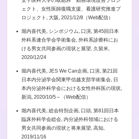
女子医科大学の取組み 勤務環境改善プロジ
ェクト、女性医師復職支援、看護研究推進プ
ロジェクト, 大阪, 2021/12/8（Web配信）
堀内喜代美, シンポジウム, 口演, 第45回日本
外科系連合学会学術集会, 外科系診療科にお
ける男女共同参画の現状と展望, 久留米,
2020/12/24
堀内喜代美, JES We Can企画, 口演, 第21回
日本内分泌学会関東甲信越支部学術集会, 日
本内分泌外科学会における女性外科医の現状,
新潟, 2020/10/5～（Web配信）
堀内喜代美, 総会特別企画, 口頭, 第81回日本
臨床外科学会総会, 内分泌外科領域における
男女共同参画の現状と将来展望, 高知,
2019/11/16