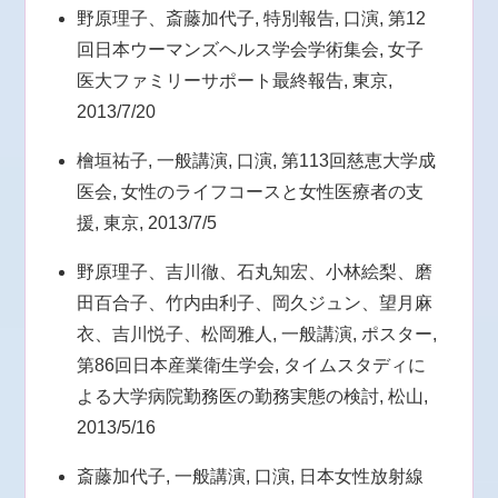
野原理子、斎藤加代子, 特別報告, 口演, 第12
回日本ウーマンズヘルス学会学術集会, 女子
医大ファミリーサポート最終報告, 東京,
2013/7/20
檜垣祐子, 一般講演, 口演, 第113回慈恵大学成
医会, 女性のライフコースと女性医療者の支
援, 東京, 2013/7/5
野原理子、吉川徹、石丸知宏、小林絵梨、磨
田百合子、竹内由利子、岡久ジュン、望月麻
衣、吉川悦子、松岡雅人, 一般講演, ポスター,
第86回日本産業衛生学会, タイムスタディに
よる大学病院勤務医の勤務実態の検討, 松山,
2013/5/16
斎藤加代子, 一般講演, 口演, 日本女性放射線