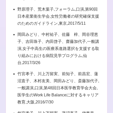
野原理子、荒木葉子,フォーラム,口演,第90回
日本産業衛生学会,女性労働者の研究確保支援
のためのガイドライン,東京,2017/5/11
岡田みどり、中村祐子、佐藤 梓、岡谷理恵
子、吉田珠子、内田啓子、齋藤加代子,一般講
演,女子中高生の医療系進路選択を支援する取
り組みにおける病院見学プログラム,仙
台,2017/3/26
竹宮孝子、川上万留実、前知子、前昌宏、蓮
沼直子、木村友美、岡田みどり、斎藤加代子,
一般講演,口演,第48回日本医学教育学会大会,
医学生のWork Life Balanceに対するキャリア
教育,大阪,2016/7/30