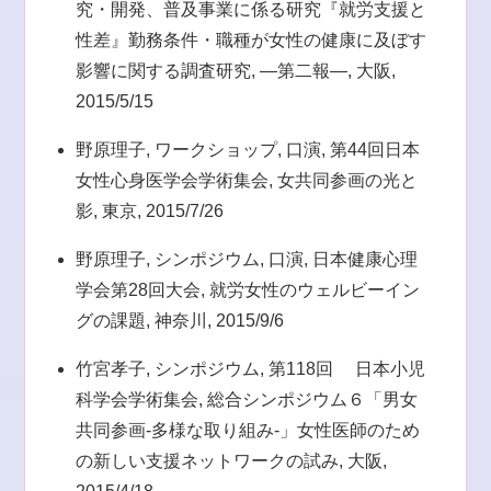
究・開発、普及事業に係る研究『就労支援と
性差』勤務条件・職種が女性の健康に及ぼす
影響に関する調査研究, —第二報—, 大阪,
2015/5/15
野原理子, ワークショップ, 口演, 第44回日本
女性心身医学会学術集会, 女共同参画の光と
影, 東京, 2015/7/26
野原理子, シンポジウム, 口演, 日本健康心理
学会第28回大会, 就労女性のウェルビーイン
グの課題, 神奈川, 2015/9/6
竹宮孝子, シンポジウム, 第118回 日本小児
科学会学術集会, 総合シンポジウム６「男女
共同参画-多様な取り組み-」女性医師のため
の新しい支援ネットワークの試み, 大阪,