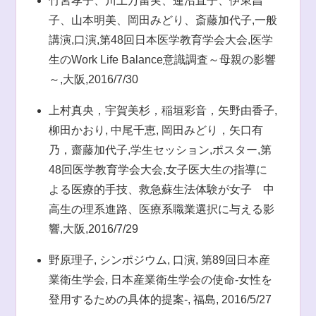
竹宮孝子、川上万留実、蓮沼直子、伊東昌
子、山本明美、岡田みどり、斎藤加代子,一般
講演,口演,第48回日本医学教育学会大会,医学
生のWork Life Balance意識調査～母親の影響
～,大阪,2016/7/30
上村真央，宇賀美杉，稲垣彩音，矢野由香子,
柳田かおり, 中尾千恵, 岡田みどり，矢口有
乃，齋藤加代子,学生セッション,ポスター,第
48回医学教育学会大会,女子医大生の指導に
よる医療的手技、救急蘇生法体験が女子 中
高生の理系進路、医療系職業選択に与える影
響,大阪,2016/7/29
野原理子, シンポジウム, 口演, 第89回日本産
業衛生学会, 日本産業衛生学会の使命-女性を
登用するための具体的提案-, 福島, 2016/5/27