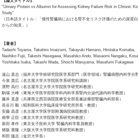
【論文タイトル】
"Urinary Protein vs Albumin for Assessing Kidney Failure Risk in Chronic 
Study"
（日本語タイトル：「慢性腎臓病における腎不全リスク評価のための尿蛋白と尿
からの知見」）
【著者】
Tadashi Toyama, Takahiro Imaizumi, Takayuki Hamano, Hirotaka Komaba,
Naohiko Fujii, Takeshi Hasegawa, Masahiko Ando, Masaomi Nangaku, Kosak
Yoshitaka Isaka, Takashi Wada, Shoichi Maruyama, Masafumi Fukagawa
遠山 直志（福井大学学術研究院医学系部門（医学領域）腎臓病態内科学分
今泉 貴広（名古屋大学大学院医学系研究科講師）
濱野 高行（名古屋市立大学大学院医学研究科教授）
駒場 大峰（東海大学医学部医学科内科学系腎内分泌代謝内科学教授）
藤井 直彦（兵庫県立西宮病院医療安全部長兼診療部腎臓内科部長）
長谷川 毅（昭和医科大学臨床疫学研究所所長・教授）
安藤 昌彦（名古屋大学医学部附属病院病院教授）
南學 正臣（東京大学大学院医学系研究科教授）
新田 孝作（東京女子医科大学 腎臓内科学客員教授）
猪阪 善隆（大阪大学大学院医学系研究科教授）
和田 隆志（金沢大学長）