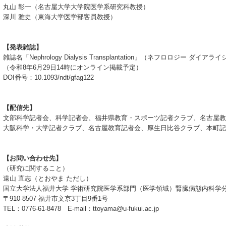
丸山 彰一（名古屋大学大学院医学系研究科教授）
深川 雅史（東海大学医学部客員教授）
【発表雑誌】
雑誌名「Nephrology Dialysis Transplantation」（ネフロロジー 
（令和8年6月29日14時にオンライン掲載予定）
DOI番号：10.1093/ndt/gfag122
【配信先】
文部科学記者会、科学記者会、福井県教育・スポーツ記者クラブ、名古屋教
大阪科学・大学記者クラブ、名古屋教育記者会、厚生日比谷クラブ、本町記
【お問い合わせ先】
（研究に関すること）
遠山 直志（とおやま ただし）
国立大学法人福井大学 学術研究院医学系部門（医学領域）腎臓病態内科学
〒910-8507 福井市文京3丁目9番1号
TEL：0776-61-8478 E-mail：ttoyama@u-fukui.ac.jp