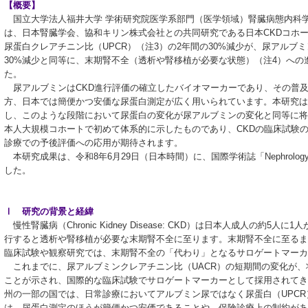
【概要】
国立大学法人福井大学 学術研究院医学系部門（医学領域）腎臓病態内科
は、日本腎臓学会、協和キリン株式会社との共同研究である日本CKDコホート
尿蛋白クレアチニン比（UPCR）（注3）の2年間の30%減少が、尿アルブミ
30%減少と同等に、末期腎不全（透析や腎移植が必要な状態）（注4）へ
た。
尿アルブミンはCKD進行評価の確立したバイオマーカーであり、その普
方、日本では簡便かつ安価な尿蛋白測定が広く用いられています。本研究は
し、このような段階において尿蛋白の変化が尿アルブミンの変化と同等に将
本人大規模コホートで初めて体系的に示したものであり、CKDの臨床試験
診療での予後評価への応用が期待されます。
本研究成果は、令和8年6月29日（日本時間）に、国際学術誌「Nephrology Dialy
した。
Ⅰ 研究の背景と経緯
慢性腎臓病（Chronic Kidney Disease: CKD）は日本人成人の約
行すると透析や腎移植が必要な末期腎不全に至ります。末期腎不全に至るま
臨床試験や観察研究では、末期腎不全の「代わり」となるサロゲートマーカ
これまでに、尿アルブミンクレアチニン比（UACR）の短期間の変化が、
ことが示され、国際的な臨床試験でサロゲートマーカーとして採用されてき
州の一部の国では、日常診療においてアルブミン尿ではなく尿蛋白（UPC
は、尿蛋白測定のほうが簡便かつ安価であることや、保険診療上の制約があ