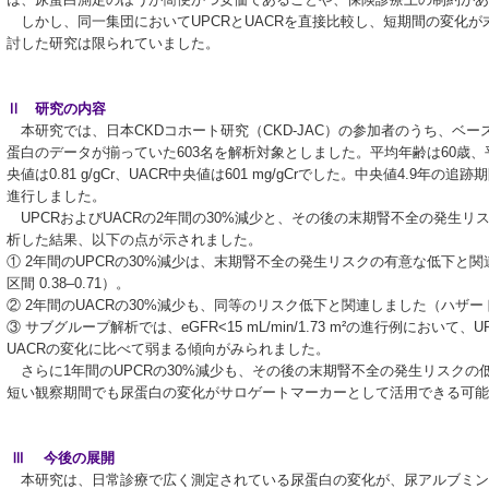
しかし、同一集団においてUPCRとUACRを直接比較し、短期間の変化
討した研究は限られていました。
Ⅱ 研究の内容
本研究では、日本CKDコホート研究（CKD-JAC）の参加者のうち、ベー
蛋白のデータが揃っていた603名を解析対象としました。平均年齢は60歳、平均eGFR
央値は0.81 g/gCr、UACR中央値は601 mg/gCrでした。中央値4.9年の
進行しました。
UPCRおよびUACRの2年間の30%減少と、その後の末期腎不全の発生リ
析した結果、以下の点が示されました。
① 2年間のUPCRの30%減少は、末期腎不全の発生リスクの有意な低下と関連
区間 0.38–0.71）。
② 2年間のUACRの30%減少も、同等のリスク低下と関連しました（ハザード比 0.
③ サブグループ解析では、eGFR<15 mL/min/1.73 m²の進行例にお
UACRの変化に比べて弱まる傾向がみられました。
さらに1年間のUPCRの30%減少も、その後の末期腎不全の発生リスクの
短い観察期間でも尿蛋白の変化がサロゲートマーカーとして活用できる可能
Ⅲ 今後の展開
本研究は、日常診療で広く測定されている尿蛋白の変化が、尿アルブミン