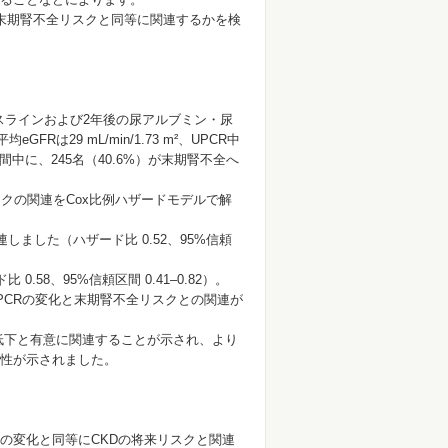
が末期腎不全リスクと同等に関連するかを検
スラインおよび2年後の尿アルブミン・尿
は29 mL/min/1.73 m²、UPCR中
追跡期間中に、245名（40.6%）が末期腎不全へ
スクの関連をCox比例ハザードモデルで解
しました（ハザード比 0.52、95%信頼
58、95%信頼区間 0.41–0.82）。
いて、UPCRの変化と末期腎不全リスクとの関連が
低下と有意に関連することが示され、より
性が示されました。
の変化と同等にCKDの将来リスクと関連