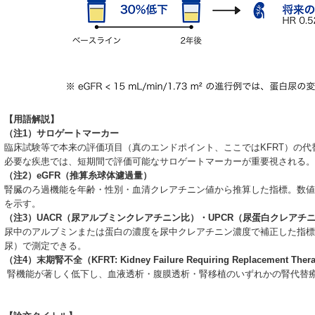
【用語解説】
（注1）サロゲートマーカー
臨床試験等で本来の評価項目（真のエンドポイント、ここではKFRT）の
必要な疾患では、短期間で評価可能なサロゲートマーカーが重要視される。
（注2）eGFR（推算糸球体濾過量）
腎臓のろ過機能を年齢・性別・血清クレアチニン値から推算した指標。数値
を示す。
（注3）UACR（尿アルブミンクレアチニン比）・UPCR（尿蛋白クレアチ
尿中のアルブミンまたは蛋白の濃度を尿中クレアチニン濃度で補正した指標
尿）で測定できる。
（注4）末期腎不全（KFRT: Kidney Failure Requiring Replacement Ther
腎機能が著しく低下し、血液透析・腹膜透析・腎移植のいずれかの腎代替