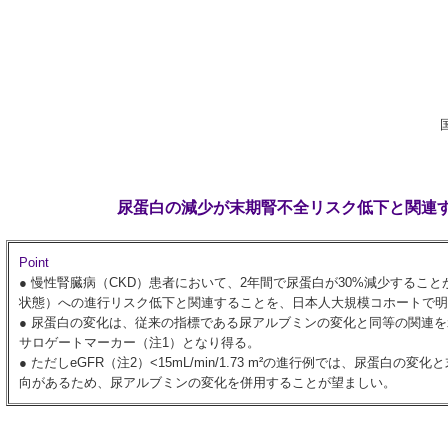
尿蛋白の減少が末期腎不全リスク低下と関連
Point
●
慢性腎臓病（CKD）患者において、2年間で尿蛋白が30%減少するこ
状態）への進行リスク低下と関連することを、日本人大規模コホートで明
●
尿蛋白の変化は、従来の指標である尿アルブミンの変化と同等の関連を
サロゲートマーカー（注1）となり得る。
●
ただしeGFR（注2）<15mL/min/1.73 m²の進行例では、尿蛋白
向があるため、尿アルブミンの変化を併用することが望ましい。