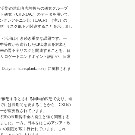
学分野の遠山直志教授らの研究グループ
研究（CKD-JAC）のデータを用いて、
ンクレアチニン比（UACR）（注3）の
の進行リスク低下と関連することを示しまし
及・活用は引き続き重要な課題です。一
中等度から進行したCKD患者を対象と
来の腎不全リスクと関連することを、日
のサロゲートエンドポイント設計や、日常
sis Transplantation」に掲載されま
5人に1人が罹患するとされる国民的疾患であり、進
でには長期間を要することから、CKDの
ーが重要視されています。
将来の末期腎不全の発生と強く関連する
ました。一方、日本をはじめアジア・欧
R）の測定が広く行われています。これ
ることなどによります。