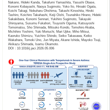
Nakano, Hideki Kanda, Takafumi Yamashita, Yasushi Obase,
Konomi Kobayashi, Naoya Sugimoto, Yoko Ito, Hiroaki Ogata,
Koichi Takagi, Nobuharu Ohshima, Takashi Kinoshita, Hiroki
Tashiro, Koichiro Takahashi, Keiji Oishi, Tsunahiko Hirano, Hideki
Sakakibara, Konomi Sennari, Yukihiro Sugimoto, Takayuki
Shiroyama, Susumu Fukahori, Tsuyoshi Oguma, Katsuyoshi
Tomomatsu, Sho Shimada, Mitsuko Kondo, Tomohiro Akaba,
Michihiro Yoshimi, Yuki Moriuchi, Mari Ujike, Miho Mitsui,
Kaoruko Shimizu, Yuichiro Shindo, Seiko Takasawa, Keiko
Wakahara, Tomoki Uno, Jun Miyata, Akane Ishida, Mayoko Tsuji,
Akikazu Shimada, Isamu Okamoto.
DOI：10.1016/j.jaci.2026.05.006