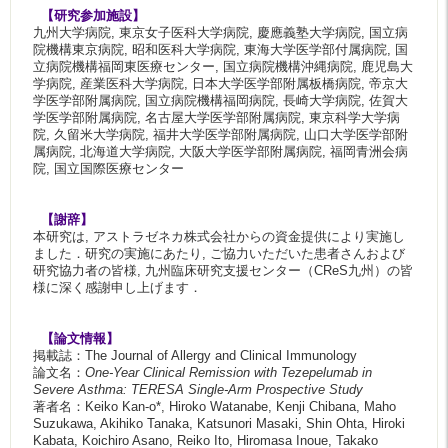
【研究参加施設】
九州大学病院, 東京女子医科大学病院, 慶應義塾大学病院, 国立病
院機構東京病院, 昭和医科大学病院, 東海大学医学部付属病院, 国
立病院機構福岡東医療センター, 国立病院機構沖縄病院, 鹿児島大
学病院, 産業医科大学病院, 日本大学医学部附属板橋病院, 帝京大
学医学部附属病院, 国立病院機構福岡病院, 長崎大学病院, 佐賀大
学医学部附属病院, 名古屋大学医学部附属病院, 東京科学大学病
院, 久留米大学病院, 福井大学医学部附属病院, 山口大学医学部附
属病院, 北海道大学病院, 大阪大学医学部附属病院, 福岡青洲会病
院, 国立国際医療センター
【謝辞】
本研究は, アストラゼネカ株式会社からの資金提供により実施し
ました．研究の実施にあたり, ご協力いただいた患者さんおよび
研究協力者の皆様, 九州臨床研究支援センター（CReS九州）の皆
様に深く感謝申し上げます．
【論文情報】
掲載誌：The Journal of Allergy and Clinical Immunology
論文名：
One-Year Clinical Remission with Tezepelumab in
Severe Asthma: TERESA Single-Arm Prospective Study
著者名：Keiko Kan-o*, Hiroko Watanabe, Kenji Chibana, Maho
Suzukawa, Akihiko Tanaka, Katsunori Masaki, Shin Ohta, Hiroki
Kabata, Koichiro Asano, Reiko Ito, Hiromasa Inoue, Takako