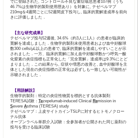
でに登録された, コントロール不良な重症喘息患者107例（うち
46.7%は生物学的製剤使用歴あり）を対象に, テゼペルマブ
210mgを4週間ごとに52週間皮下投与し, 臨床的寛解達成率を前向
きに評価しました．
【主な研究成果】
テゼペルマブ投与52週後, 34.6%（約3人に1人）の患者が臨床的
寛解を達成しました．生物学的製剤未使用患者および血中好酸球
数300 cells/μL以上の患者で, 臨床的寛解を達成しやすいことが示
されました．一方、臨床的寛解に加え血中好酸球数かつ呼気一酸
化窒素の炎症指標も正常化した「完全寛解」達成率は9.3%にとど
まりました．この結果から, 症状や増悪の改善と, 血中好酸球を主
体とした現在の炎症指標の正常化は必ずしも一致しない可能性が
示唆されました．
【用語解説】
生物学的製剤：特定の炎症性物質を標的とする抗体製剤
TERESA試験：
Te
zepelumab-induced Clinical
Re
mission in
S
evere
A
sthma (TERESA) study
テゼペルマブ：上皮サイトカインTSLPに対するヒトモノクロー
ナル抗体
オープンラベル単群介入試験：全参加者が公開された同じ薬剤の
投与を受ける臨床試験