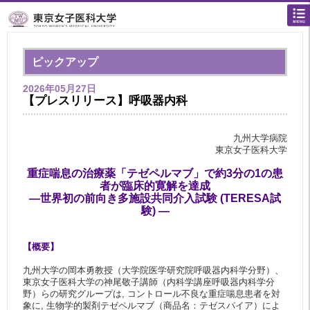
ピックアップ
2026年05月27日
【プレスリリース】呼吸器内科
九州大学病院
東京女子医科大学
重症喘息の治療薬「テゼペルマブ」で約3分の1の患
者が臨床的寛解を達成
―世界初の前向き多施設共同介入試験 (TERESA試
験) ―
【概要】
九州大学の岡本勇教授（大学院医学研究院呼吸器内科学分野）、
東京女子医科大学の神尾敬子講師（内科学講座呼吸器内科学分
野）らの研究グループは, コントロール不良な重症喘息患者を対
象に, 生物学的製剤テゼペルマブ（商品名：テゼスパイア）によ