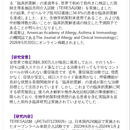
る「臨床的寛解」の達成率を, 世界で初めて前向きに検証した医
師主導多施設共同介入試験（TERESA試験）を実施しました.
その結果, テゼペルマブ投与52週後に34.6%の患者が臨床的寛解
を達成しました．また, 生物学的製剤未使用であること, および血
中好酸球数が高いことが, 臨床的寛解達成の独立した予測因子で
あることが明らかになりました.
本成果は, American Academy of Allergy, Asthma & Immunology
の機関誌であるThe Journal of Allergy and Clinical Immunologyに
2026年5月20日にオンライン掲載されました.
【研究背景】
全世界で推定3憶6,300万人が喘息に罹患しており, そのうち5～
10％は吸入ステロイド薬などによる治療を行っても十分なコント
ロールが得られない重症喘息です. 近年, 重症喘息治療では, 増悪
がなく, 症状が安定し, 経口ステロイド薬連用がなく, 呼吸機能が
良好な状態を長期間維持する「臨床的寛解」の達成が新たな治療
目標として注目されています. しかし, これまでの臨床的寛解に関
する研究報告は, 後ろ向き解析や無作為化比較試験の事後解析に
限られており, 生物学的製剤使用歴のある患者を含む実臨床を反
映した前向き臨床研究は実施されていませんでした．
【研究内容】
TERESA試験（jRCTs071230026）は, 日本国内24施設で実施され
たオープンラベル単群介入試験です．2023年6月から2024年1月ま