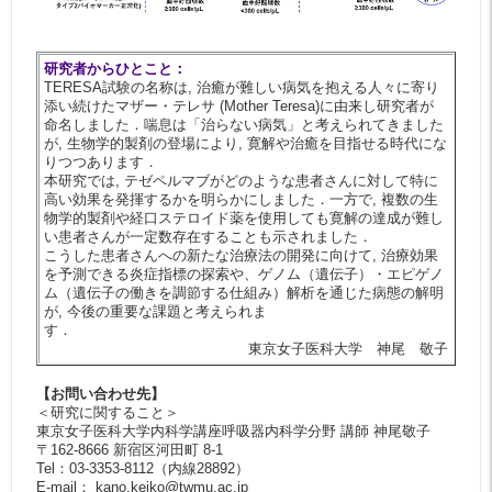
研究者からひとこと：
TERESA試験の名称は, 治癒が難しい病気を抱える人々に寄り
添い続けたマザー・テレサ (Mother Teresa)に由来し研究者が
命名しました．喘息は「治らない病気」と考えられてきました
が, 生物学的製剤の登場により, 寛解や治癒を目指せる時代にな
りつつあります．
本研究では, テゼペルマブがどのような患者さんに対して特に
高い効果を発揮するかを明らかにしました．一方で, 複数の生
物学的製剤や経口ステロイド薬を使用しても寛解の達成が難し
い患者さんが一定数存在することも示されました．
こうした患者さんへの新たな治療法の開発に向けて, 治療効果
を予測できる炎症指標の探索や、ゲノム（遺伝子）・エピゲノ
ム（遺伝子の働きを調節する仕組み）解析を通じた病態の解明
が, 今後の重要な課題と考えられま
す．
東京女子医科大学 神尾 敬子
【お問い合わせ先】
＜研究に関すること＞
東京女子医科大学内科学講座呼吸器内科学分野 講師 神尾敬子
〒162-8666 新宿区河田町 8-1
Tel：03-3353-8112（内線28892）
E-mail： kano.keiko@twmu.ac.jp